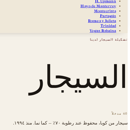
H. Upmann
Hoyo de Monterrey
Montecristo
Partagás
Romeo y Julieta
Trinidad
Vegas Robaina
تشكيلة السيجار لدينا
السيجار
60 مدخلاً
سيجار من كوبا، محفوظ عند رطوبة ٧٠٪ — كما نما. منذ ١٩٩٤.