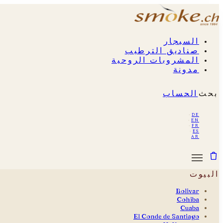
السيجار
صناديق الترطيب
المشروبات الروحية
مدونة
بحث
الحساب
·
de
·
en
·
fr
·
es
ar
البيوت
Bolivar
Cohiba
Cuaba
El Conde de Santiago