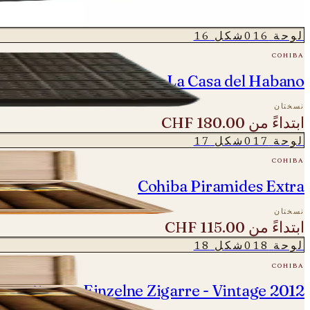
نسختان
ابتداءً من
CHF 104.00
لوحة
016
شكل
16
cohiba
Cohiba Novedosos - La Casa del Habano
نسختان
ابتداءً من
CHF 180.00
لوحة
017
شكل
17
cohiba
Cohiba Piramides Extra
نسختان
ابتداءً من
CHF 115.00
لوحة
018
شكل
18
cohiba
des Extra - Einzelne Zigarre - Vintage 2012