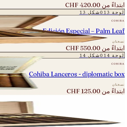
ابتداءً من
CHF 420.00
لوحة
013
شكل
13
cohiba
ohiba Ideales - Edición Especial – Palm Leaf
نسختان
ابتداءً من
CHF 550.00
لوحة
014
شكل
14
cohiba
Cohiba Lanceros - diplomatic box
نسختان
ابتداءً من
CHF 125.00
لوحة
015
شكل
15
cohiba
Cohiba Maduro 5 Genios