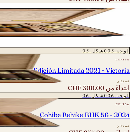
لوحة
004
شكل
04
cohiba
50 Aniversario - Majestuosos 1966 Humidor
نسختان
ابتداءً من
CHF 1'450.00
لوحة
005
شكل
05
cohiba
niversario Edición Limitada 2021 - Victoria
نسختان
ابتداءً من
CHF 300.00
لوحة
006
شكل
06
cohiba
Cohiba Behike BHK 56 - 2024
نسختان