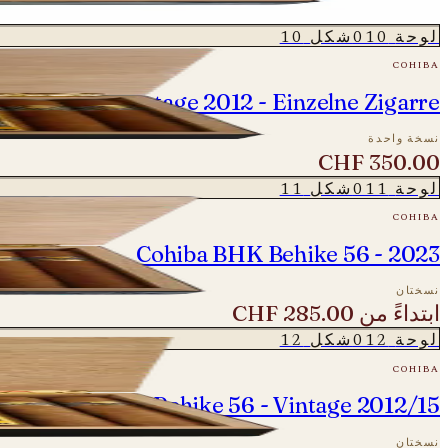
ابتداءً من
CHF 240.00
لوحة
010
شكل
10
cohiba
ehike 54 - Vintage 2012 - Einzelne Zigarre
نسخة واحدة
CHF 350.00
لوحة
011
شكل
11
cohiba
Cohiba BHK Behike 56 - 2023
نسختان
ابتداءً من
CHF 285.00
لوحة
012
شكل
12
cohiba
Cohiba BHK Behike 56 - Vintage 2012/15
نسختان