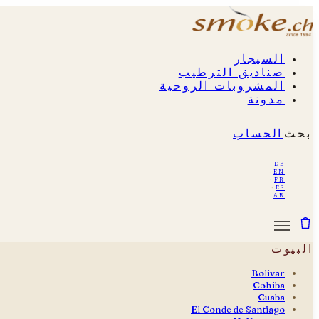
السيجار
صناديق الترطيب
المشروبات الروحية
مدونة
بحث
الحساب
·
de
·
en
·
fr
·
es
ar
البيوت
Bolivar
Cohiba
Cuaba
El Conde de Santiago