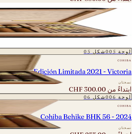
لوحة
004
شكل
04
cohiba
50 Aniversario - Majestuosos 1966 Humidor
نسختان
ابتداءً من
CHF 1'450.00
لوحة
005
شكل
05
cohiba
niversario Edición Limitada 2021 - Victoria
نسختان
ابتداءً من
CHF 300.00
لوحة
006
شكل
06
cohiba
Cohiba Behike BHK 56 - 2024
نسختان