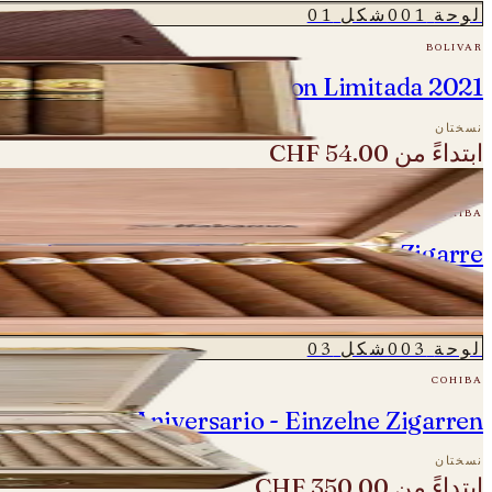
لوحة
001
شكل
01
bolivar
Bolivar Regentes Edicion Limitada 2021
نسختان
ابتداءً من
CHF 54.00
لوحة
002
شكل
02
cohiba
sario - Robusto Especial - Einzelne Zigarre
نسخة واحدة
CHF 850.00
لوحة
003
شكل
03
cohiba
Cohiba 35 Aniversario - Einzelne Zigarren
نسختان
ابتداءً من
CHF 350.00