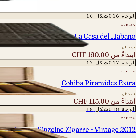
نسختان
ابتداءً من
CHF 104.00
لوحة
016
شكل
16
cohiba
Cohiba Novedosos - La Casa del Habano
نسختان
ابتداءً من
CHF 180.00
لوحة
017
شكل
17
cohiba
Cohiba Piramides Extra
نسختان
ابتداءً من
CHF 115.00
لوحة
018
شكل
18
cohiba
des Extra - Einzelne Zigarre - Vintage 2012