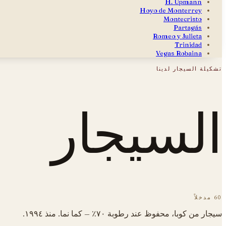
H. Upmann
Hoyo de Monterrey
Montecristo
Partagás
Romeo y Julieta
Trinidad
Vegas Robaina
تشكيلة السيجار لدينا
السيجار
60 مدخلاً
سيجار من كوبا، محفوظ عند رطوبة ٧٠٪ — كما نما. منذ ١٩٩٤.