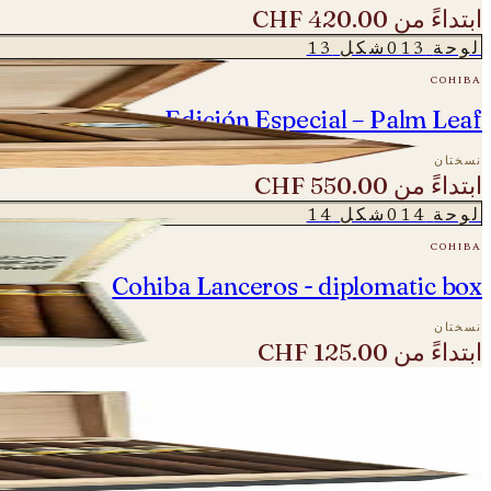
ابتداءً من
CHF 420.00
لوحة
013
شكل
13
cohiba
ohiba Ideales - Edición Especial – Palm Leaf
نسختان
ابتداءً من
CHF 550.00
لوحة
014
شكل
14
cohiba
Cohiba Lanceros - diplomatic box
نسختان
ابتداءً من
CHF 125.00
لوحة
015
شكل
15
cohiba
Cohiba Maduro 5 Genios