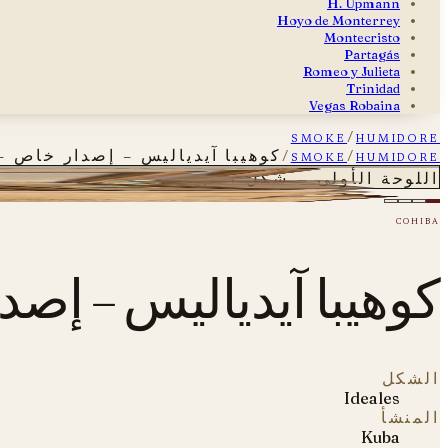
H. Upmann
Hoyo de Monterrey
Montecristo
Partagás
Romeo y Julieta
Trinidad
Vegas Robaina
smoke
/
humidore
humidore
/
smoke
/
كوهيبا آيدياليس – إصدار خاص – 
كوهيبا آيدياليس – إصدار خاص – أو
اللوحة الأولى — شكل ٠١
cohiba
كوهيبا آيدياليس – إصد
الشكل
Ideales
المنشأ
Kuba