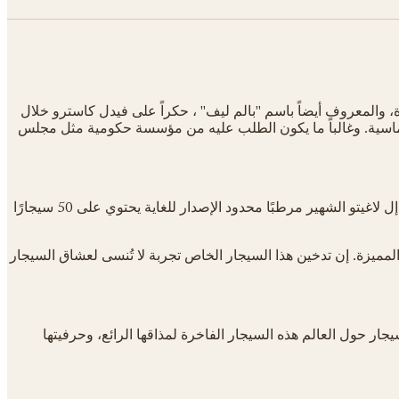
ة، والمعروف أيضاً باسم "بالم ليف" ، حكراً على فيدل كاسترو خلال
لوماسية. وغالباً ما يكون الطلب عليه من مؤسسة حكومية مثل مجلس
تُصنع السيجارات المستخدمة في هذه المرطبات الفريدة من أجود أنواع السيجار وأكثرها نضجًا لدى شركة كوهيبا. وفي عام 2022، أنتج مصنع إل لاغيتو الشهير مرطبًا محدود الإصدار للغاية يحتوي على 50 سيجارًا
 المميزة. إن تدخين هذا السيجار الخاص تجربة لا تُنسى لعشاق السيجار
يجار حول العالم هذه السيجار الفاخرة لمذاقها الرائع، وحرفيتها