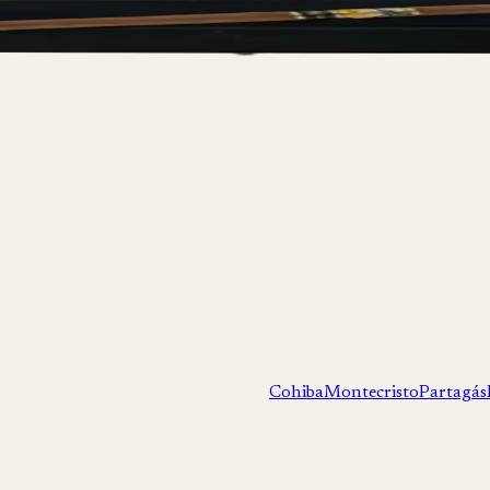
Cohiba
Montecristo
Partagás