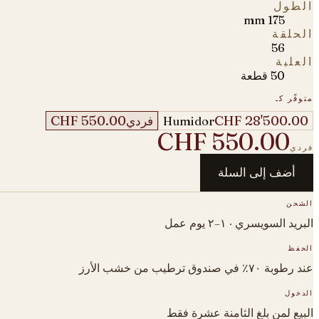
الطول
175 mm
الحلقة
56
العلبة
50 قطعة
متوفّر كـ
CHF 550.00
CHF 28'500.00
Humidor
فردي
CHF 550.00
فردي
أضف إلى السلة
الشحن
البريد السويسري · ١–٢ يوم عمل
الحفظ
عند رطوبة ٧٠٪ في صندوق ترطيب من خشب الأرز
الدخول
البيع لمن بلغ الثامنة عشرة فقط