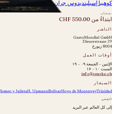
كوهيبا إسبلينديدوس جران ريسيرفا - كوسيتشا 2017
نسختان
ابتداءً من
CHF 550.00
الناشر
GustoMondial GmbH
Dienerstrasse 29
8004 زيورخ
أوقات العمل
الإثنين – الجمعة ٠٩ – ١٩
السبت ١٠ – ١٧
info@smoke.ch
السيجار
Romeo y Julieta
H. Upmann
Bolivar
Hoyo de Monterrey
Trinidad
الشحن
إلى كل العالم عبر البريد