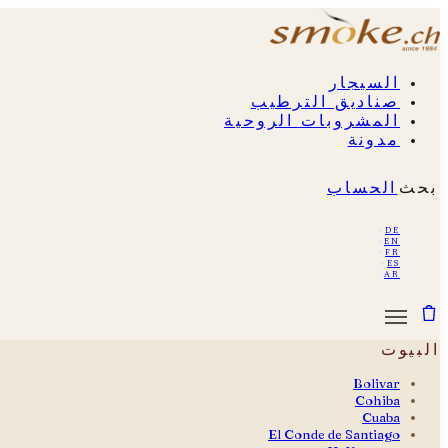
السيجار
صناديق الترطيب
المشروبات الروحية
مدونة
بحث
الحساب
·
de
·
en
·
fr
·
es
ar
البيوت
Bolivar
Cohiba
Cuaba
El Conde de Santiago