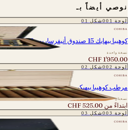
نوصي أيضاً بـ
لوحة
001
شكل
01
cohiba
كوهيبا بيهايك 15 صندوق أنيفرساريو - BHK 52/54/56/58
نسخة واحدة
CHF 1'950.00
لوحة
002
شكل
02
cohiba
مرطب كوهيبا بيهيكي - إصدار خاص
نسختان
ابتداءً من
CHF 525.00
لوحة
003
شكل
03
cohiba