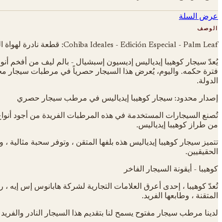
عرض السلة
الوصف
Cohiba Ideales - Edición Especial - Palm Leaf: قطعة نادرة لهواة الجمع
يُعدّ سيجار كوهيبا إيدياليس إديسيون إسبشيال - بالم ليف من أفخم أنو
فترة حكمه. واليوم، يُعرض هذا السيجار حصرياً في مرطبات سيجار محد
الدولة.
إصدار محدود: سيجار كوهيبا إيدياليس في مرطب سيجار حصري
من طراز كوهيبا إيدياليس.
تتميز سيجار كوهيبا إيدياليس هذه بلفها المتقن ، وتوفر سحبة مثالية ، 
الحقيقيين.
كوهيبا - أيقونة السيجار الفاخر
تُعدّ كوهيبا ، إحدى أعرق العلامات التجارية لشركة هابانوس إس إيه ، ر
المتقنة ، وطابعها الفريد.
لدينا مرطب سيجار مفتوح يسمح لنا بتقديم هذا السيجار النادر والفري