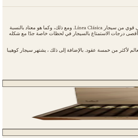
اسم إنتاج تعويذة كوهيبا هو "سامية رقم 1". هذا السيجار جديد تمامًا من هابانوس S.A. لهذا الإصدار المحدود. يتميز مزيج التبغ بمزيج متوسط إلى قوي من سيجار Línea Clásica. ومع ذلك، وكما هو معتاد بالنسبة
براء أقصى درجات الاستمتاع بالسيجار في لحظات خاصة جدًا مع شكله
لعالم لأكثر من خمسة عقود. بالإضافة إلى ذلك ، يشتهر سيجار كوهيبا