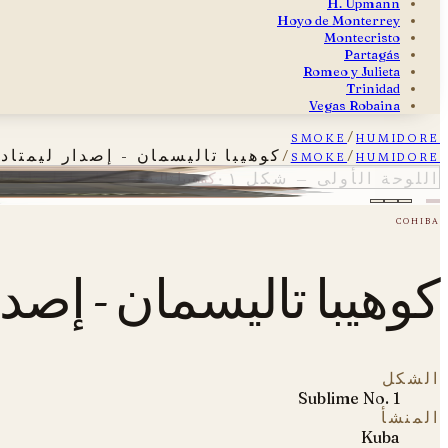
H. Upmann
Hoyo de Monterrey
Montecristo
Partagás
Romeo y Julieta
Trinidad
Vegas Robaina
smoke
/
humidore
humidore
/
smoke
/
كوهيبا تاليسمان - إصدار ليمتادا 017
كوهيبا تاليسمان - إصدار ليمتادا 2017
اللوحة الأولى — شكل ٠١
cohiba
كوهيبا تاليسمان - إصدار لي
الشكل
Sublime No. 1
المنشأ
Kuba