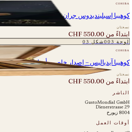
cohiba
كوهيبا إسبلينديدوس جران ريسيرفا - كوسيتشا 2017
نسختان
ابتداءً من
CHF 550.00
لوحة
003
شكل
03
cohiba
كوهيبا آيدياليس – إصدار خاص – أوراق النخيل
نسختان
ابتداءً من
CHF 550.00
الناشر
GustoMondial GmbH
Dienerstrasse 29
8004 زيورخ
أوقات العمل