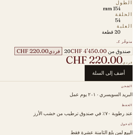
الطول
154 mm
الحلقة
54
العلبة
20 قطعة
متوفّر كـ
CHF 220.00
CHF 4'450.00
صندوق من 20
فردي
CHF 220.00
فردي
أضف إلى السلة
الشحن
البريد السويسري · ١–٢ يوم عمل
الحفظ
عند رطوبة ٧٠٪ في صندوق ترطيب من خشب الأرز
الدخول
البيع لمن بلغ الثامنة عشرة فقط