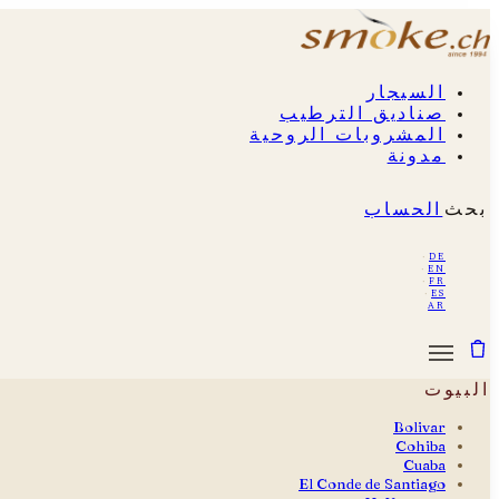
السيجار
صناديق الترطيب
المشروبات الروحية
مدونة
بحث
الحساب
·
de
·
en
·
fr
·
es
ar
البيوت
Bolivar
Cohiba
Cuaba
El Conde de Santiago