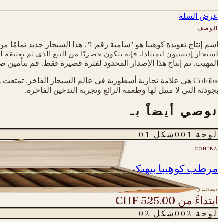
عرض السلة
الوصف
لسيجار إديسيون ليميتادا، فإنه يتكون حصريًا من التبغ الذي تم تعتيق
المهيب. تم إنتاج هذا الإصدار المحدود لفترة قصيرة فقط. قم بتأمين
Cohiba هي علامة تجارية أسطورية في عالم السيجار الفاخر. تمتع
بجودته التي لا مثيل لها وطعمه الرائع وتجربة التدخين الفاخرة.
نوصي أيضاً بـ
لوحة
001
شكل
01
cohiba
مرطب كوهيبا بيهيكي - إصدار خاص
نسختان
ابتداءً من
CHF 525.00
لوحة
002
شكل
02