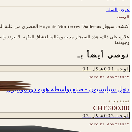
عرض السلة
الوصف
اكتشف سيجار Hoyo de Monterrey Diademas الحصري من علبة السيجار ذات الإصدار المحدود من عام 2004. هذه السيجار فريدة من نوعها وتقدم نكهة تبغ حلوة وخفيفة تصبح أقوى قليلاً في الثلث الثاني.
علاوة على ذلك، هذه السيجار متينة ومثالية لعشاق النكهة. لا تتردد 
وجودته!
نوصي أيضاً بـ
لوحة
001
شكل
01
hoyo de monterrey
دنهل سيليسيون - صنع بواسطة هويو دي مونتيري
نسخة واحدة
CHF 300.00
لوحة
002
شكل
02
hoyo de monterrey