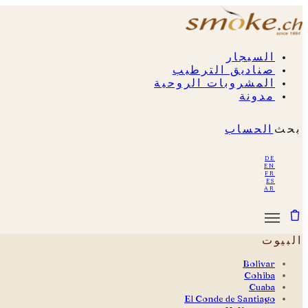
السيجار
صناديق الترطيب
المشروبات الروحية
مدونة
بحث
الحساب
·
de
·
en
·
fr
·
es
ar
البيوت
Bolivar
Cohiba
Cuaba
El Conde de Santiago