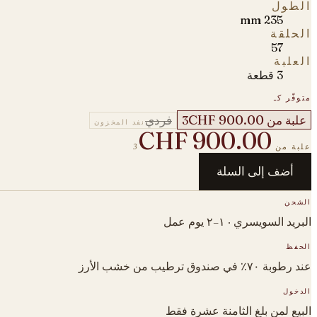
الطول
235 mm
الحلقة
57
العلبة
3 قطعة
متوفّر كـ
CHF 900.00
علبة من 3
فردي
نفد المخزون
CHF 900.00
علبة من 3
أضف إلى السلة
الشحن
البريد السويسري · ١–٢ يوم عمل
الحفظ
عند رطوبة ٧٠٪ في صندوق ترطيب من خشب الأرز
الدخول
البيع لمن بلغ الثامنة عشرة فقط