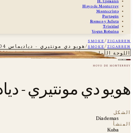
H. Upmann
Hoyo de Monterrey
Montecristo
Partagás
Romeo y Julieta
Trinidad
Vegas Robaina
smoke
/
zigarren
zigarren
/
smoke
/
هويو دي مونتيري - دياديماس 2004 - سيجار واحد
هويو دي مونتيري - دياديماس 2004 - سيجار واحد
اللوحة الأولى — شكل ٠١
hoyo de monterrey
هويو دي مونتيري - دياديماس 2004 - 
الشكل
Diademas
المنشأ
Kuba