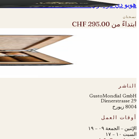
هويو دي مونتيري - Double Coronas Gran Reserva 2013
نسختان
ابتداءً من
CHF 295.00
لوحة
003
شكل
03
hoyo de monterrey
هويو دي مونتيري Epicure رقم 2 ريزيرفا كوسيشا 2012
نسختان
ابتداءً من
CHF 145.00
الناشر
GustoMondial GmbH
Dienerstrasse 29
8004 زيورخ
أوقات العمل
الإثنين – الجمعة ٠٩ – ١٩
السبت ١٠ – ١٧