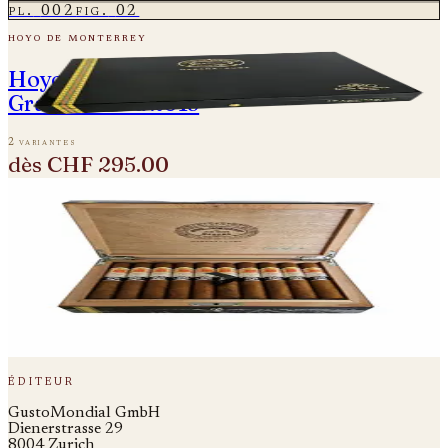
pl.
002
fig.
02
hoyo de monterrey
Hoyo de Monterrey - Double Coronas
Gran Reserva 2013
2 variantes
dès
CHF 295.00
pl.
003
fig.
03
hoyo de monterrey
Hoyo de Monterrey Epicure No. 2 Reserva
Cosecha 2012
2 variantes
dès
CHF 145.00
éditeur
GustoMondial GmbH
Dienerstrasse 29
8004 Zurich