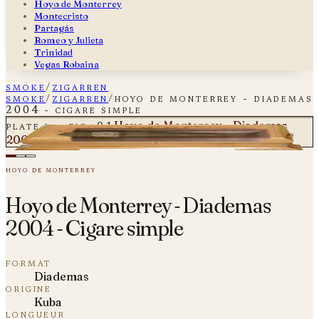
Hoyo de Monterrey
Montecristo
Partagás
Romeo y Julieta
Trinidad
Vegas Robaina
smoke
/
zigarren
smoke
/
zigarren
/
hoyo de monterrey - diademas
2004 - cigare simple
Hoyo de Monterrey - Diademas
plate i — fig. 01
2004 - Cigare simple
hoyo de monterrey
Hoyo de Monterrey - Diademas
2004 - Cigare simple
format
Diademas
origine
Kuba
longueur