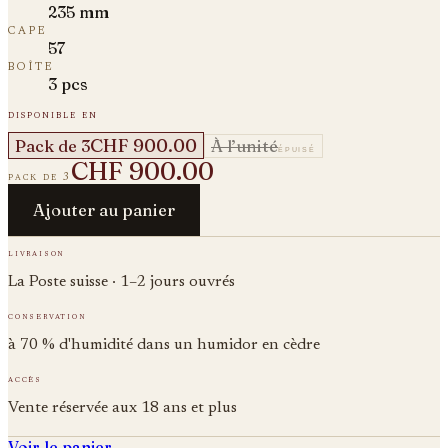
235 mm
cape
57
boîte
3 pcs
disponible en
CHF 900.00
Pack de 3
À l’unité
épuisé
CHF 900.00
pack de 3
Ajouter au panier
livraison
La Poste suisse · 1–2 jours ouvrés
conservation
à 70 % d'humidité dans un humidor en cèdre
accès
Vente réservée aux 18 ans et plus
Voir le panier