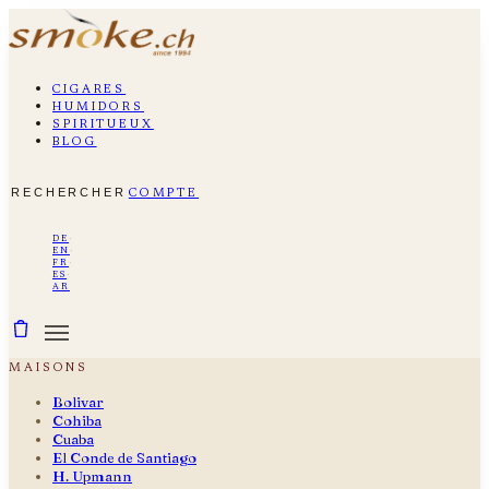
cigares
humidors
spiritueux
blog
rechercher
compte
de
·
en
·
fr
·
es
·
ar
maisons
Bolivar
Cohiba
Cuaba
El Conde de Santiago
H. Upmann