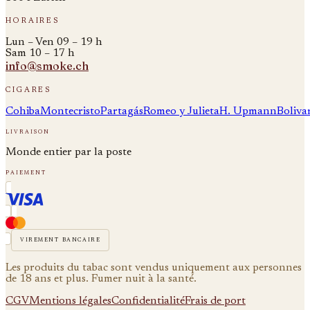
horaires
Lun – Ven 09 – 19 h
Sam 10 – 17 h
info@smoke.ch
cigares
Cohiba
Montecristo
Partagás
Romeo y Julieta
H. Upmann
Boliva
livraison
Monde entier par la poste
paiement
virement bancaire
Les produits du tabac sont vendus uniquement aux personnes
de 18 ans et plus. Fumer nuit à la santé.
CGV
Mentions légales
Confidentialité
Frais de port