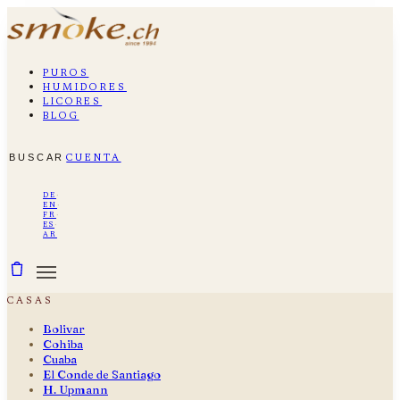
puros
humidores
licores
blog
buscar
cuenta
de
·
en
·
fr
·
es
·
ar
casas
Bolivar
Cohiba
Cuaba
El Conde de Santiago
H. Upmann