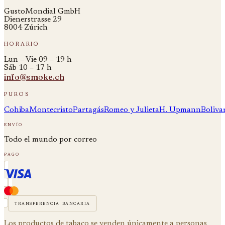
GustoMondial GmbH
Dienerstrasse 29
8004 Zúrich
horario
Lun – Vie 09 – 19 h
Sáb 10 – 17 h
info@smoke.ch
puros
Cohiba
Montecristo
Partagás
Romeo y Julieta
H. Upmann
Boliva
envío
Todo el mundo por correo
pago
transferencia bancaria
Los productos de tabaco se venden únicamente a personas