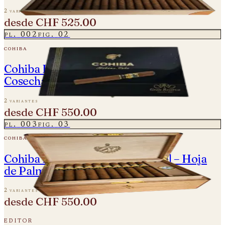
2 variantes
desde
CHF 525.00
pl.
002
fig.
02
cohiba
Cohiba Espléndidos Gran Reserva -
Cosecha 2017
2 variantes
desde
CHF 550.00
pl.
003
fig.
03
cohiba
Cohiba Ideales - Edición Especial – Hoja
de Palma
2 variantes
desde
CHF 550.00
editor