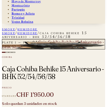
Hoyo de Monterrey
Montecristo
Partagás
Romeo y Julieta
Trinidad
Vegas Robaina
smoke
/
humidore
smoke
/
humidore
/
caja cohiba behike 15
aniversario - bhk 52/54/56/58
Caja Cohiba Behike 15 Aniversario -
plate i — fig. 01
BHK 52/54/56/58
cohiba
Caja Cohiba Behike 15 Aniversario -
BHK 52/54/56/58
precio
CHF 1'950.00
standard
Solo quedan 3 unidades en stock