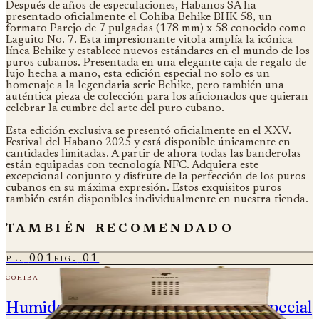
Después de años de especulaciones, Habanos SA ha
presentado oficialmente el Cohiba Behike BHK 58, un
formato Parejo de 7 pulgadas (178 mm) x 58 conocido como
Laguito No. 7. Esta impresionante vitola amplía la icónica
línea Behike y establece nuevos estándares en el mundo de los
puros cubanos. Presentada en una elegante caja de regalo de
lujo hecha a mano, esta edición especial no solo es un
homenaje a la legendaria serie Behike, pero también una
auténtica pieza de colección para los aficionados que quieran
celebrar la cumbre del arte del puro cubano.
Esta edición exclusiva se presentó oficialmente en el XXV.
Festival del Habano 2025 y está disponible únicamente en
cantidades limitadas. A partir de ahora todas las banderolas
están equipadas con tecnología NFC. Adquiera este
excepcional conjunto y disfrute de la perfección de los puros
cubanos en su máxima expresión. Estos exquisitos puros
también están disponibles individualmente en nuestra tienda.
también recomendado
pl.
001
fig.
01
cohiba
Humidor Cohiba Behike - Edición Especial