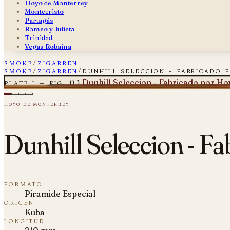
Hoyo de Monterrey
Montecristo
Partagás
Romeo y Julieta
Trinidad
Vegas Robaina
smoke
/
zigarren
smoke
/
zigarren
/
dunhill seleccion - fabricado
Dunhill Seleccion - Fabricado por H
plate i — fig. 01
hoyo de monterrey
Dunhill Seleccion - F
formato
Piramide Especial
origen
Kuba
longitud