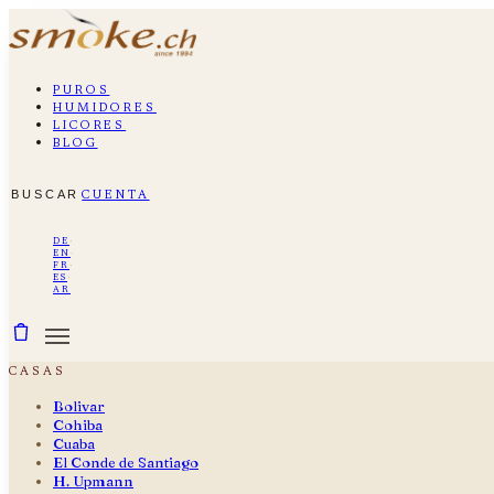
puros
humidores
licores
blog
buscar
cuenta
de
·
en
·
fr
·
es
·
ar
casas
Bolivar
Cohiba
Cuaba
El Conde de Santiago
H. Upmann