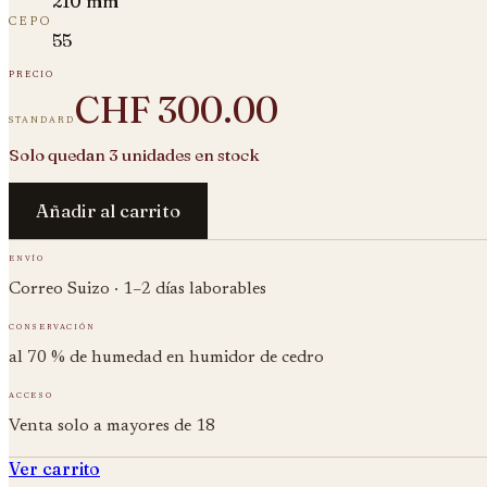
210 mm
cepo
55
precio
CHF 300.00
standard
Solo quedan 3 unidades en stock
Añadir al carrito
envío
Correo Suizo · 1–2 días laborables
conservación
al 70 % de humedad en humidor de cedro
acceso
Venta solo a mayores de 18
Ver carrito