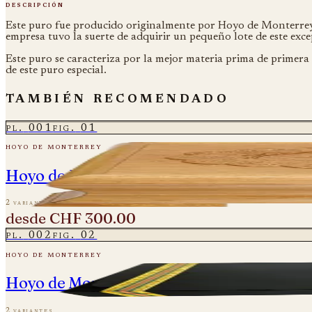
descripción
Este puro fue producido originalmente por Hoyo de Monterrey 
empresa tuvo la suerte de adquirir un pequeño lote de este exc
Este puro se caracteriza por la mejor materia prima de primera c
de este puro especial.
también recomendado
pl.
001
fig.
01
hoyo de monterrey
Hoyo de Monterrey - Diademas 2004 - Ciga
2 variantes
desde
CHF 300.00
pl.
002
fig.
02
hoyo de monterrey
Hoyo de Monterrey - Doble Coronas Gran 
2 variantes