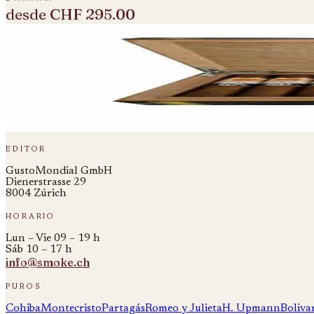
desde
CHF 295.00
pl.
003
fig.
03
hoyo de monterrey
Hoyo de Monterrey Epicure nº 2 Reserva C
2 variantes
desde
CHF 145.00
editor
GustoMondial GmbH
Dienerstrasse 29
8004 Zúrich
horario
Lun – Vie 09 – 19 h
Sáb 10 – 17 h
info@smoke.ch
puros
Cohiba
Montecristo
Partagás
Romeo y Julieta
H. Upmann
Boliva