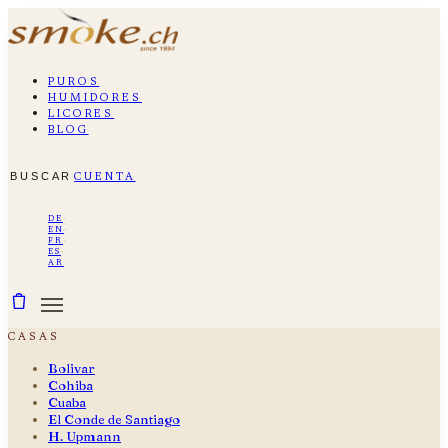
puros
humidores
licores
blog
buscar
cuenta
de
·
en
·
fr
·
es
·
ar
casas
Bolivar
Cohiba
Cuaba
El Conde de Santiago
H. Upmann