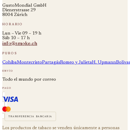
GustoMondial GmbH
Dienerstrasse 29
8004 Zúrich
horario
Lun – Vie 09 – 19 h
Sáb 10 – 17 h
info@smoke.ch
puros
Cohiba
Montecristo
Partagás
Romeo y Julieta
H. Upmann
Boliva
envío
Todo el mundo por correo
pago
transferencia bancaria
Los productos de tabaco se venden únicamente a personas