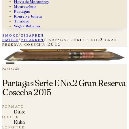
Hoyo de Monterrey
Montecristo
Partagás
Romeo y Julieta
Trinidad
Vegas Robaina
smoke
/
zigarren
smoke
/
zigarren
/
partagas serie e no.2 gran
reserva cosecha 2015
Partagas Serie E No.2 Gran Reserva
plate i — fig. 01
Cosecha 2015
partagás
Partagas Serie E No.2 Gran Reserva
Cosecha 2015
formato
Duke
origen
Kuba
longitud