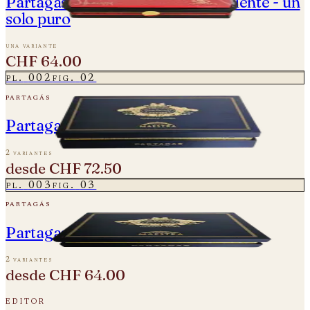
Partagás Cedros - Año de la Serpiente - un
solo puro
una variante
CHF 64.00
pl.
002
fig.
02
partagás
Partagas Línea Maestra - Maestro
2 variantes
desde
CHF 72.50
pl.
003
fig.
03
partagás
Partagas Línea Maestra - Origen
2 variantes
desde
CHF 64.00
editor