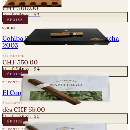
une variante
CHF 300.00
pl.
053
fig.
53
épuisé
cohiba
Cohiba Siglo VI - Gran Reserva Cosecha
2003
une variante
CHF 550.00
pl.
054
fig.
54
épuisé
el conde de santiago
El Conde De Santiago – Especial 60
2 variantes
dès
CHF 55.00
pl.
055
fig.
55
épuisé
el conde de santiago