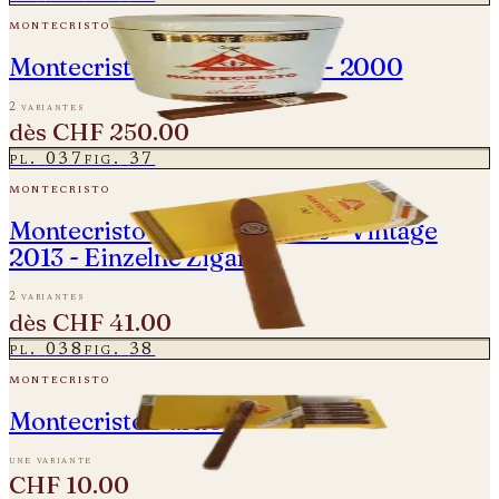
montecristo
Montecristo Millennium Jar - 2000
2 variantes
dès
CHF 250.00
pl.
037
fig.
37
montecristo
Montecristo No. 2 Piramides - Vintage
2013 - Einzelne Zigarre
2 variantes
dès
CHF 41.00
pl.
038
fig.
38
montecristo
Montecristo Puritos
une variante
CHF 10.00