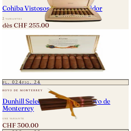
Cohiba Vistosos - Travel Humidor
2 variantes
dès
CHF 255.00
pl.
023
fig.
23
cuaba
Cuaba Distinguidos - Vintage 2008 -
Einzelne Zigarre
2 variantes
dès
CHF 50.00
pl.
024
fig.
24
hoyo de monterrey
Dunhill Seleccion - Made by Hoyo de
Monterrey
une variante
CHF 300.00