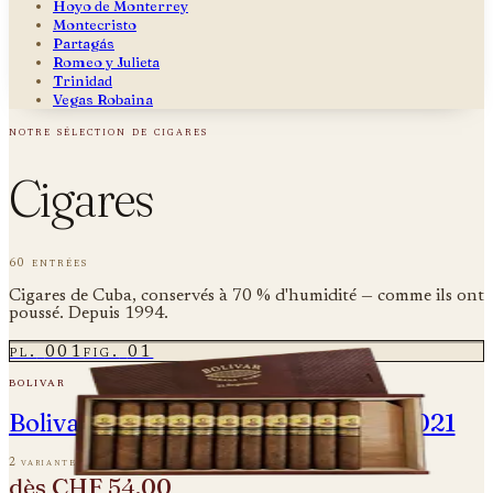
Hoyo de Monterrey
Montecristo
Partagás
Romeo y Julieta
Trinidad
Vegas Robaina
notre sélection de cigares
Cigares
60 entrées
Cigares de Cuba, conservés à 70 % d'humidité — comme ils ont
poussé. Depuis 1994.
pl.
001
fig.
01
bolivar
Bolivar Regentes Edicion Limitada 2021
2 variantes
dès
CHF 54.00