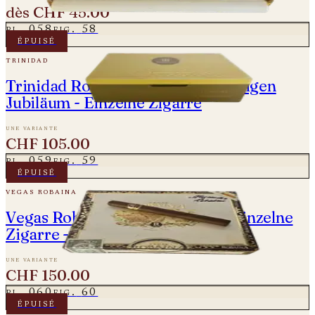
dès
CHF 45.00
pl.
058
fig.
58
épuisé
trinidad
Trinidad Robustos Extra - 55-jährigen
Jubiläum - Einzelne Zigarre
une variante
CHF 105.00
pl.
059
fig.
59
épuisé
vegas robaina
Vegas Robaina Don Alejandro - Einzelne
Zigarre - 5 Aniversario
une variante
CHF 150.00
pl.
060
fig.
60
épuisé