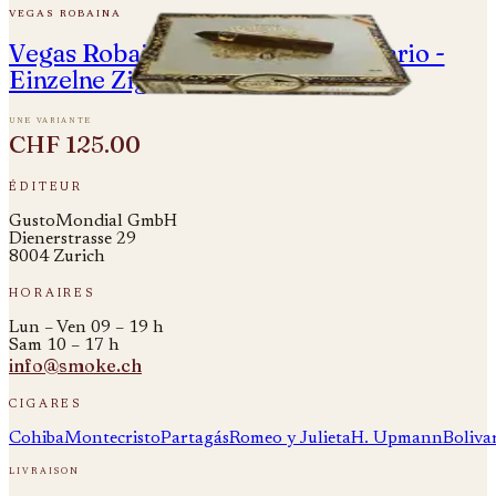
vegas robaina
Vegas Robaina Unicos - 5 Aniversario -
Einzelne Zigarre
une variante
CHF 125.00
éditeur
GustoMondial GmbH
Dienerstrasse 29
8004 Zurich
horaires
Lun – Ven 09 – 19 h
Sam 10 – 17 h
info@smoke.ch
cigares
Cohiba
Montecristo
Partagás
Romeo y Julieta
H. Upmann
Boliva
livraison