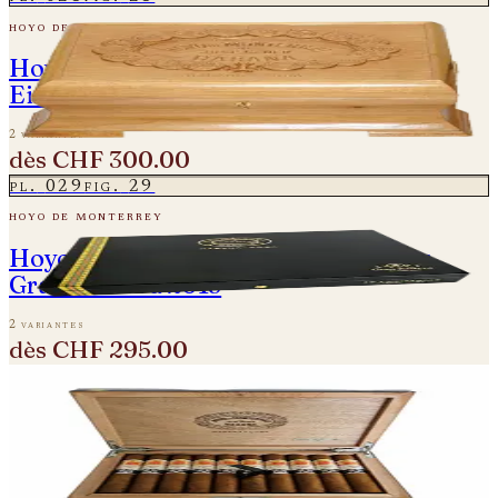
hoyo de monterrey
Hoyo de Monterrey - Diademas 2004 -
Einzelne Zigarre
2 variantes
dès
CHF 300.00
pl.
029
fig.
29
hoyo de monterrey
Hoyo de Monterrey - Double Coronas
Gran Reserva 2013
2 variantes
dès
CHF 295.00
pl.
030
fig.
30
hoyo de monterrey
Hoyo de Monterrey Epicure No. 2 Reserva
Cosecha 2012