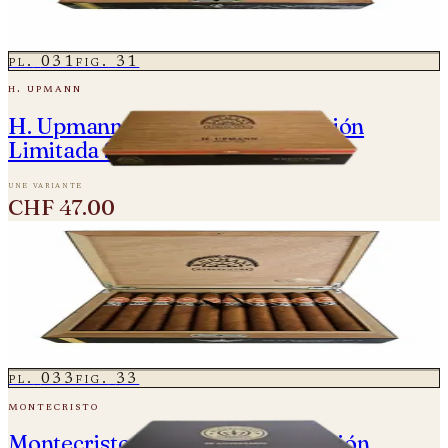
2 variantes
dès
CHF 145.00
pl.
031
fig.
31
h. upmann
H. Upmann Magnum Finite Edición
Limitada 2024
une variante
CHF 47.00
pl.
032
fig.
32
h. upmann
H. Upmann No. 2 Reserva Cosecha 2010
2 variantes
dès
CHF 180.00
pl.
033
fig.
33
montecristo
Montecristo 80 Aniversario Edición