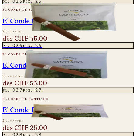
pl.
025
fig.
25
el conde de santiago
El Conde De Santiago - Especial
2 variantes
dès
CHF 45.00
pl.
026
fig.
26
el conde de santiago
El Conde De Santiago Piramide
2 variantes
dès
CHF 55.00
pl.
027
fig.
27
el conde de santiago
El Conde De Santiago - Robustos
2 variantes
dès
CHF 25.00
pl.
028
fig.
28