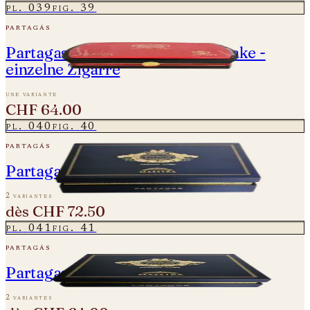
pl.
039
fig.
39
partagás
Partagas Cedros - Year of the Snake -
einzelne Zigarre
une variante
CHF 64.00
pl.
040
fig.
40
partagás
Partagas Linea Maestra - Maestro
2 variantes
dès
CHF 72.50
pl.
041
fig.
41
partagás
Partagas Linea Maestra - Origen
2 variantes