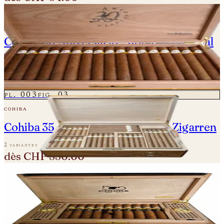
pl.
002
fig.
02
cohiba
Cohiba 30 Aniversario - Robusto Especial
- Einzelne Zigarre
une variante
CHF 850.00
pl.
003
fig.
03
cohiba
Cohiba 35 Aniversario - Einzelne Zigarren
2 variantes
dès
CHF 350.00
pl.
004
fig.
04
cohiba
Cohiba 50 Aniversario - Majestuosos 1966
Humidor