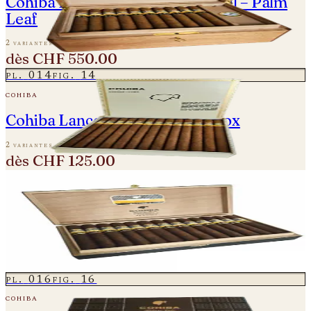
Cohiba Ideales - Edición Especial – Palm
Leaf
2 variantes
dès
CHF 550.00
pl.
014
fig.
14
cohiba
Cohiba Lanceros - diplomatic box
2 variantes
dès
CHF 125.00
pl.
015
fig.
15
cohiba
Cohiba Maduro 5 Genios
2 variantes
dès
CHF 104.00
pl.
016
fig.
16
cohiba