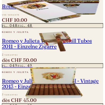
Romeo y Julieta Puritos
une variante
CHF 10.00
pl.
048
fig.
48
romeo y julieta
Romeo y Julieta Wide Churchill Tubos
2011 - Einzelne Zigarre
2 variantes
dès
CHF 50.00
pl.
049
fig.
49
romeo y julieta
Romeo y Julieta Wide Churchill - Vintage
2013 - Einzelne Zigarre
3 variantes
dès
CHF 45.00