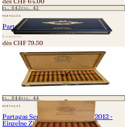
dès
CHF 64.00
pl.
042
fig.
42
partagás
Partagas Linea Maestro - Rito
2 variantes
dès
CHF 79.50
pl.
043
fig.
43
partagás
Partagas Serie E No.2 Gran Reserva
Cosecha 2015
une variante
CHF 4'750.00
pl.
044
fig.
44
partagás
Partagas Serie P No. 2 - Vintage 2012 -
Einzelne Zigarre