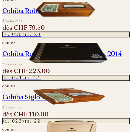
Cohiba Robusto
2 variantes
dès
CHF 79.50
pl.
020
fig.
20
cohiba
Cohiba Robusto Reserva - Cosecha 2014
2 variantes
dès
CHF 225.00
pl.
021
fig.
21
cohiba
Cohiba Siglo VI - Vintage 2021
2 variantes
dès
CHF 110.00
pl.
022
fig.
22
cohiba