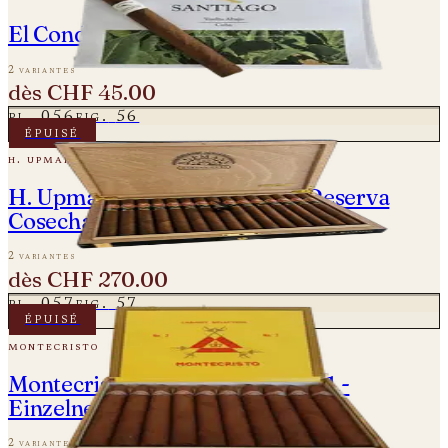
El Conde De Santiago – Esplendid
2 variantes
dès
CHF 45.00
pl.
056
fig.
56
épuisé
h. upmann
H. Upmann Sir Winston Gran Reserva
Cosecha 2011
2 variantes
dès
CHF 270.00
pl.
057
fig.
57
épuisé
montecristo
Montecristo No. 2 - Vintage 2011 -
Einzelne Zigarre
2 variantes