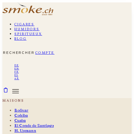
cigares
humidors
spiritueux
blog
rechercher
compte
de
·
en
·
fr
·
es
·
ar
maisons
Bolivar
Cohiba
Cuaba
El Conde de Santiago
H. Upmann