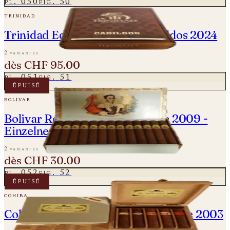
pl.
050
fig.
50
trinidad
Trinidad Edición Limitada Cabildos 2024
2 variantes
dès
CHF 95.00
pl.
051
fig.
51
épuisé
bolivar
Bolivar Royal Coronas - Vintage 2009 -
Einzelne Zigarre
2 variantes
dès
CHF 30.00
pl.
052
fig.
52
épuisé
cohiba
Cohiba Seleccion Robustos - Vintage 2003