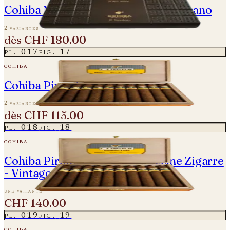
Cohiba Novedosos - La Casa del Habano
2 variantes
dès
CHF 180.00
pl.
017
fig.
17
cohiba
Cohiba Piramides Extra
2 variantes
dès
CHF 115.00
pl.
018
fig.
18
cohiba
Cohiba Piramides Extra - Einzelne Zigarre
- Vintage 2012
une variante
CHF 140.00
pl.
019
fig.
19
cohiba