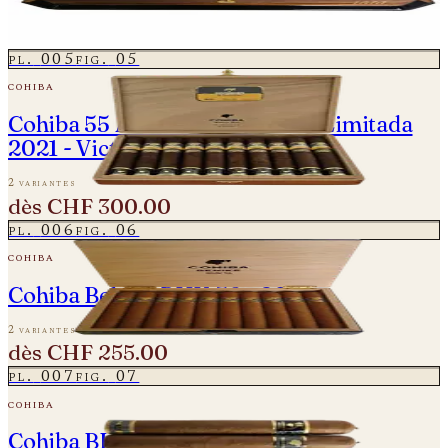
2 variantes
dès
CHF 1'450.00
pl.
005
fig.
05
cohiba
Cohiba 55 Aniversario Edición Limitada
2021 - Victoria
2 variantes
dès
CHF 300.00
pl.
006
fig.
06
cohiba
Cohiba Behike BHK 56 - 2024
2 variantes
dès
CHF 255.00
pl.
007
fig.
07
cohiba
Cohiba BHK 58 - Einzelne Zigarre