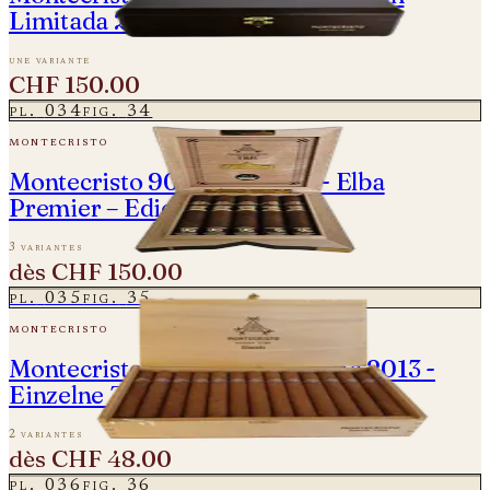
Limitada 2016 - Einzelne Zigarre
une variante
CHF 150.00
pl.
034
fig.
34
montecristo
Montecristo 90 Aniversario - Elba
Premier – Edición Limitada
3 variantes
dès
CHF 150.00
pl.
035
fig.
35
montecristo
Montecristo Edmundo - Vintage 2013 -
Einzelne Zigarre
2 variantes
dès
CHF 48.00
pl.
036
fig.
36