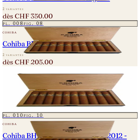
2 variantes
dès
CHF 350.00
pl.
008
fig.
08
cohiba
Cohiba BHK Behike 52 - 2020
2 variantes
dès
CHF 205.00
pl.
009
fig.
09
cohiba
Cohiba BHK Behike 54 - 2020/21
2 variantes
dès
CHF 240.00
pl.
010
fig.
10
cohiba
Cohiba BHK Behike 54 - Vintage 2012 -