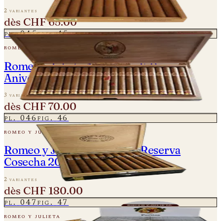
2 variantes
dès
CHF 65.00
pl.
045
fig.
45
romeo y julieta
Romeo y Julieta Amantes - 150
Aniversario
3 variantes
dès
CHF 70.00
pl.
046
fig.
46
romeo y julieta
Romeo y Julieta - Churchill Reserva
Cosecha 2008
2 variantes
dès
CHF 180.00
pl.
047
fig.
47
romeo y julieta