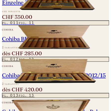
Einzelne Zigarre
une variante
CHF 350.00
pl.
011
fig.
11
cohiba
Cohiba BHK Behike 56 - 2023
2 variantes
dès
CHF 285.00
pl.
012
fig.
12
cohiba
Cohiba BHK Behike 56 - Vintage 2012/15
2 variantes
dès
CHF 420.00
pl.
013
fig.
13
cohiba