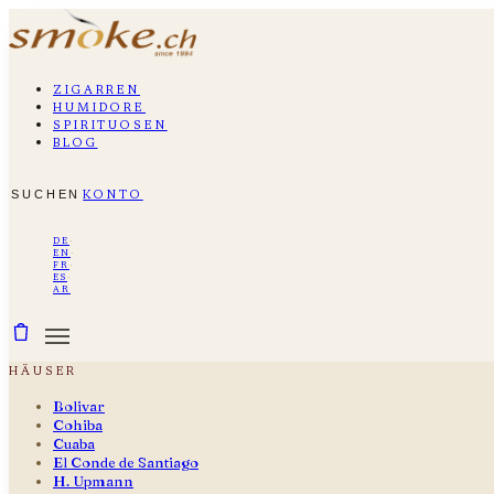
zigarren
humidore
spirituosen
blog
suchen
konto
de
·
en
·
fr
·
es
·
ar
häuser
Bolivar
Cohiba
Cuaba
El Conde de Santiago
H. Upmann