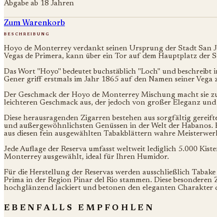
Abgabe ab 18 Jahren
Zum Warenkorb
beschreibung
Hoyo de Monterrey verdankt seinen Ursprung der Stadt San Ju
Vegas de Primera, kann über ein Tor auf dem Hauptplatz der S
Das Wort "Hoyo" bedeutet buchstäblich "Loch" und beschreibt in
Gener griff erstmals im Jahr 1865 auf den Namen seiner Vega
Der Geschmack der Hoyo de Monterrey Mischung macht sie zur 
leichteren Geschmack aus, der jedoch von großer Eleganz und 
Diese herausragenden Zigarren bestehen aus sorgfältig gereift
und außergewöhnlichsten Genüssen in der Welt der Habanos. Es
aus diesen fein ausgewählten Tabakblättern wahre Meisterwerk
Jede Auflage der Reserva umfasst weltweit lediglich 5.000 Kis
Monterrey ausgewählt, ideal für Ihren Humidor.
Für die Herstellung der Reservas werden ausschließlich Tabake 
Prima in der Region Pinar del Rio stammen. Diese besonderen Z
hochglänzend lackiert und betonen den eleganten Charakter d
ebenfalls empfohlen