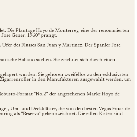
det. Die Plantage Hoyo de Monterrey, eine der renommierten
 Jose Gener. 1960" prangt.
n Ufer des Flusses San Juan y Martinez. Der Spanier Jose
atische Habano suchen. Sie zeichnet sich durch einen
 gelagert wurden. Sie gehören zweifellos zu den exklusivsten
en Zigarrenroller in den Manufakturen ausgewählt werden, um
che Robusto-Format "No.2" der angesehenen Marke Hoyo de
lage-, Um- und Deckblätter, die von den besten Vegas Finas de
ring als "Reserva" gekennzeichnet. Die edlen Kisten sind