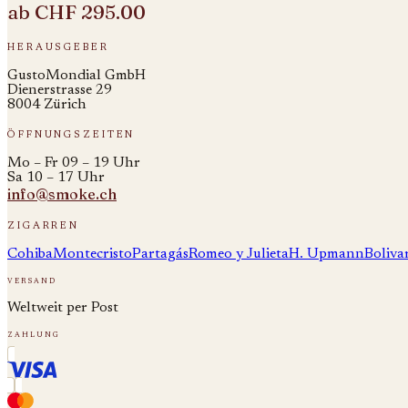
ab
CHF 295.00
herausgeber
GustoMondial GmbH
Dienerstrasse 29
8004 Zürich
öffnungszeiten
Mo – Fr 09 – 19 Uhr
Sa 10 – 17 Uhr
info@smoke.ch
zigarren
Cohiba
Montecristo
Partagás
Romeo y Julieta
H. Upmann
Boliva
versand
Weltweit per Post
zahlung