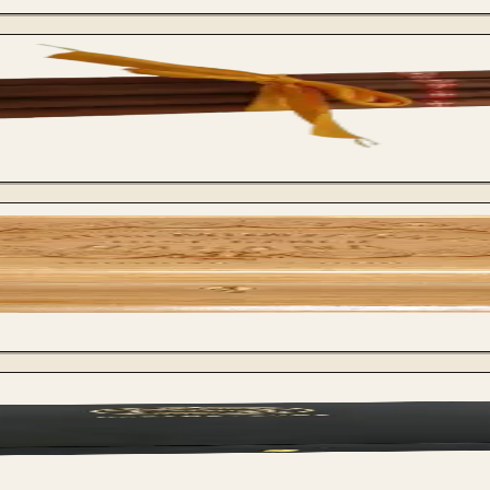
rrey
elne Zigarre
 Reserva 2013