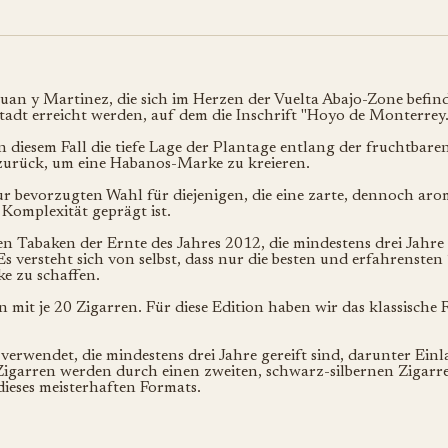
an y Martinez, die sich im Herzen der Vuelta Abajo-Zone befin
tadt erreicht werden, auf dem die Inschrift "Hoyo de Monterrey.
 diesem Fall die tiefe Lage der Plantage entlang der fruchtbare
 zurück, um eine Habanos-Marke zu kreieren.
bevorzugten Wahl für diejenigen, die eine zarte, dennoch arom
Komplexität geprägt ist.
en Tabaken der Ernte des Jahres 2012, die mindestens drei Jahre
 versteht sich von selbst, dass nur die besten und erfahrenst
e zu schaffen.
ten mit je 20 Zigarren. Für diese Edition haben wir das klassis
verwendet, die mindestens drei Jahre gereift sind, darunter Ein
igarren werden durch einen zweiten, schwarz-silbernen Zigarren
ieses meisterhaften Formats.