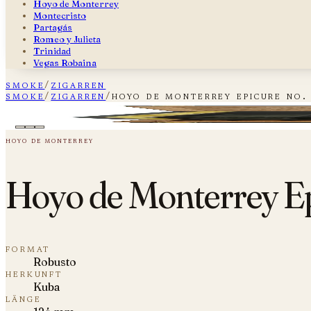
Hoyo de Monterrey
Montecristo
Partagás
Romeo y Julieta
Trinidad
Vegas Robaina
smoke
/
zigarren
smoke
/
zigarren
/
hoyo de monterrey epicure no.
Hoyo de Monterrey Epicure No. 2 Re
plate i — fig. 01
hoyo de monterrey
Hoyo de Monterrey Ep
format
Robusto
herkunft
Kuba
länge