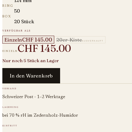
124 mm
ring
50
box
20 Stück
verfügbar als
CHF 145.00
Einzeln
20er-Kiste
ausverkauft
CHF 145.00
einzeln
Nur noch 5 Stück an Lager
In den Warenkorb
versand
Schweizer Post · 1–2 Werktage
lagerung
bei 70 % rH im Zedernholz-Humidor
eintritt