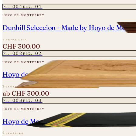
pl.
001
fig.
01
hoyo de monterrey
Dunhill Seleccion - Made by Hoyo de Monte
eine variante
CHF 300.00
pl.
002
fig.
02
hoyo de monterrey
Hoyo de Monterrey - Diademas 2004 - Einz
2 varianten
ab
CHF 300.00
pl.
003
fig.
03
hoyo de monterrey
Hoyo de Monterrey - Double Coronas Gran
2 varianten