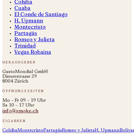
Cohiba
Cuaba
El Conde de Santiago
H. Upmann
Montecristo
Partagás
Romeo y Julieta
Trinidad
Vegas Robaina
herausgeber
GustoMondial GmbH
Dienerstrasse 29
8004 Zürich
öffnungszeiten
Mo – Fr 09 – 19 Uhr
Sa 10 – 17 Uhr
info@smoke.ch
zigarren
Cohiba
Montecristo
Partagás
Romeo y Julieta
H. Upmann
Boliva