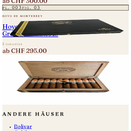
ab
CHF 300.00
pl.
003
fig.
03
hoyo de monterrey
Hoyo de Monterrey - Double Coronas
Gran Reserva 2013
2 varianten
ab
CHF 295.00
pl.
004
fig.
04
hoyo de monterrey
Hoyo de Monterrey Epicure No. 2 Reserva
Cosecha 2012
2 varianten
ab
CHF 145.00
andere häuser
Bolivar