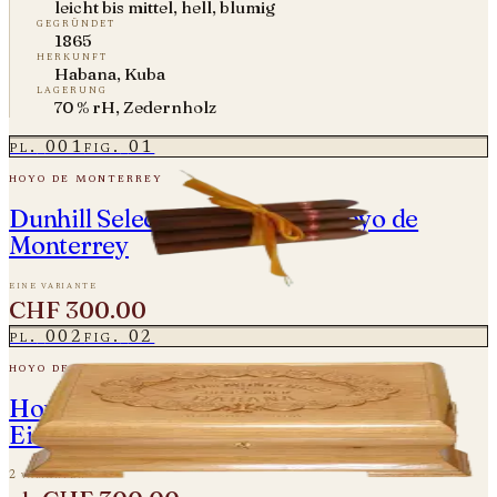
leicht bis mittel, hell, blumig
gegründet
1865
herkunft
Habana, Kuba
lagerung
70 % rH, Zedernholz
pl.
001
fig.
01
hoyo de monterrey
Dunhill Seleccion - Made by Hoyo de
Monterrey
eine variante
CHF 300.00
pl.
002
fig.
02
hoyo de monterrey
Hoyo de Monterrey - Diademas 2004 -
Einzelne Zigarre
2 varianten