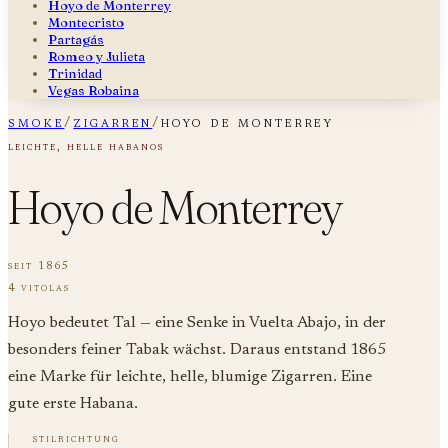
Hoyo de Monterrey
Montecristo
Partagás
Romeo y Julieta
Trinidad
Vegas Robaina
smoke
/
zigarren
/
hoyo de monterrey
leichte, helle habanos
Hoyo de Monterrey
seit 1865
4 vitolas
Hoyo bedeutet Tal — eine Senke in Vuelta Abajo, in der
besonders feiner Tabak wächst. Daraus entstand 1865
eine Marke für leichte, helle, blumige Zigarren. Eine
gute erste Habana.
stilrichtung