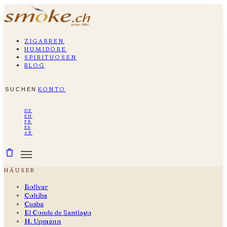
zigarren
humidore
spirituosen
blog
suchen
konto
de
·
en
·
fr
·
es
·
ar
häuser
Bolivar
Cohiba
Cuaba
El Conde de Santiago
H. Upmann