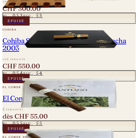
une variante
CHF 300.00
pl.
053
fig.
53
épuisé
cohiba
Cohiba Siglo VI - Gran Reserva Cosecha
2003
une variante
CHF 550.00
pl.
054
fig.
54
épuisé
el conde de santiago
El Conde De Santiago – Especial 60
2 variantes
dès
CHF 55.00
pl.
055
fig.
55
épuisé
el conde de santiago