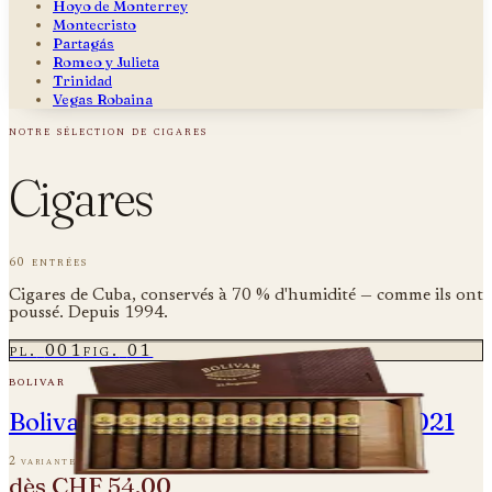
Hoyo de Monterrey
Montecristo
Partagás
Romeo y Julieta
Trinidad
Vegas Robaina
notre sélection de cigares
Cigares
60 entrées
Cigares de Cuba, conservés à 70 % d'humidité — comme ils ont
poussé. Depuis 1994.
pl.
001
fig.
01
bolivar
Bolivar Regentes Edicion Limitada 2021
2 variantes
dès
CHF 54.00