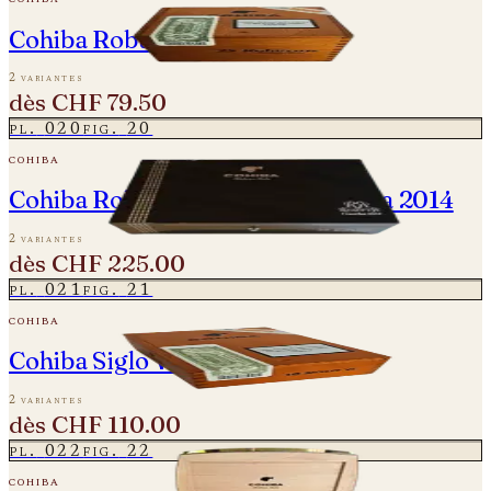
Cohiba Robusto
2 variantes
dès
CHF 79.50
pl.
020
fig.
20
cohiba
Cohiba Robusto Reserva - Cosecha 2014
2 variantes
dès
CHF 225.00
pl.
021
fig.
21
cohiba
Cohiba Siglo VI - Vintage 2021
2 variantes
dès
CHF 110.00
pl.
022
fig.
22
cohiba