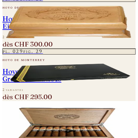
hoyo de monterrey
Hoyo de Monterrey - Diademas 2004 -
Einzelne Zigarre
2 variantes
dès
CHF 300.00
pl.
029
fig.
29
hoyo de monterrey
Hoyo de Monterrey - Double Coronas
Gran Reserva 2013
2 variantes
dès
CHF 295.00
pl.
030
fig.
30
hoyo de monterrey
Hoyo de Monterrey Epicure No. 2 Reserva
Cosecha 2012