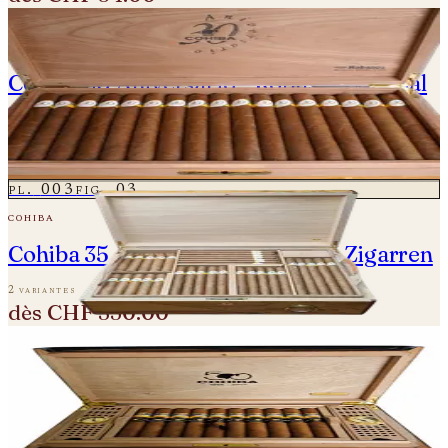
pl.
002
fig.
02
cohiba
Cohiba 30 Aniversario - Robusto Especial
- Einzelne Zigarre
une variante
CHF 850.00
pl.
003
fig.
03
cohiba
Cohiba 35 Aniversario - Einzelne Zigarren
2 variantes
dès
CHF 350.00
pl.
004
fig.
04
cohiba
Cohiba 50 Aniversario - Majestuosos 1966
Humidor