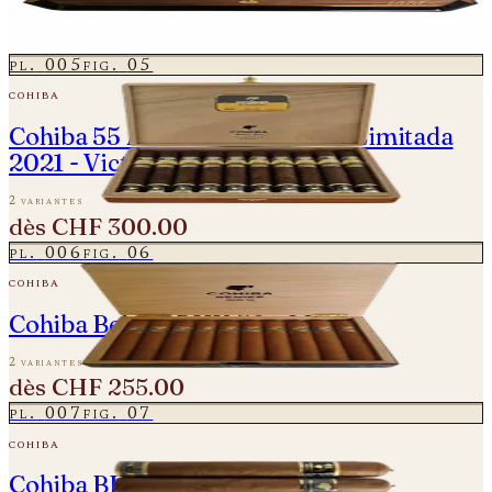
2 variantes
dès
CHF 1'450.00
pl.
005
fig.
05
cohiba
Cohiba 55 Aniversario Edición Limitada
2021 - Victoria
2 variantes
dès
CHF 300.00
pl.
006
fig.
06
cohiba
Cohiba Behike BHK 56 - 2024
2 variantes
dès
CHF 255.00
pl.
007
fig.
07
cohiba
Cohiba BHK 58 - Einzelne Zigarre