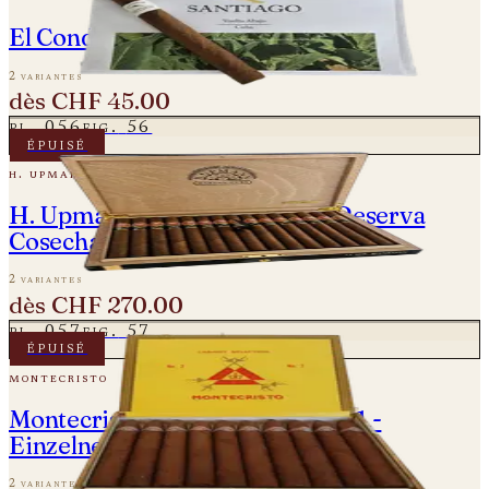
El Conde De Santiago – Esplendid
2 variantes
dès
CHF 45.00
pl.
056
fig.
56
épuisé
h. upmann
H. Upmann Sir Winston Gran Reserva
Cosecha 2011
2 variantes
dès
CHF 270.00
pl.
057
fig.
57
épuisé
montecristo
Montecristo No. 2 - Vintage 2011 -
Einzelne Zigarre
2 variantes