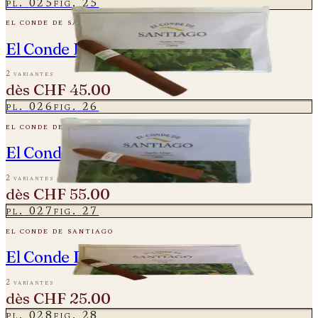
pl.
025
fig.
25
el conde de santiago
El Conde De Santiago - Especial
2 variantes
dès
CHF 45.00
pl.
026
fig.
26
el conde de santiago
El Conde De Santiago Piramide
2 variantes
dès
CHF 55.00
pl.
027
fig.
27
el conde de santiago
El Conde De Santiago - Robustos
2 variantes
dès
CHF 25.00
pl.
028
fig.
28