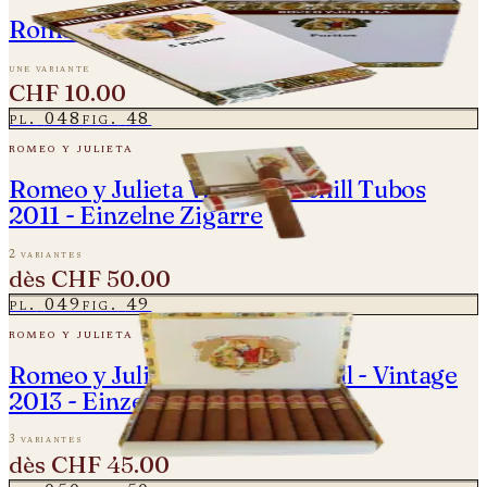
Romeo y Julieta Puritos
une variante
CHF 10.00
pl.
048
fig.
48
romeo y julieta
Romeo y Julieta Wide Churchill Tubos
2011 - Einzelne Zigarre
2 variantes
dès
CHF 50.00
pl.
049
fig.
49
romeo y julieta
Romeo y Julieta Wide Churchill - Vintage
2013 - Einzelne Zigarre
3 variantes
dès
CHF 45.00