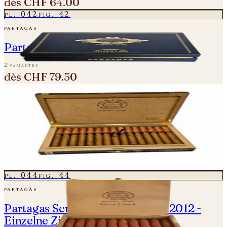
dès
CHF 64.00
pl.
042
fig.
42
partagás
Partagas Linea Maestro - Rito
2 variantes
dès
CHF 79.50
pl.
043
fig.
43
partagás
Partagas Serie E No.2 Gran Reserva
Cosecha 2015
une variante
CHF 4'750.00
pl.
044
fig.
44
partagás
Partagas Serie P No. 2 - Vintage 2012 -
Einzelne Zigarre