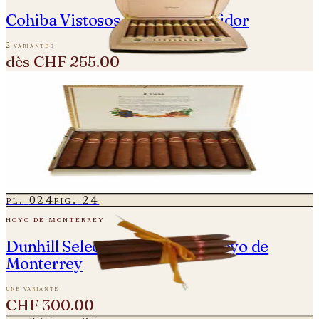
Cohiba Vistosos - Travel Humidor
2 variantes
dès
CHF 255.00
pl.
023
fig.
23
cuaba
Cuaba Distinguidos - Vintage 2008 -
Einzelne Zigarre
2 variantes
dès
CHF 50.00
pl.
024
fig.
24
hoyo de monterrey
Dunhill Seleccion - Made by Hoyo de
Monterrey
une variante
CHF 300.00