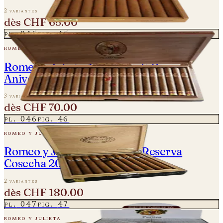
2 variantes
dès
CHF 65.00
pl.
045
fig.
45
romeo y julieta
Romeo y Julieta Amantes - 150
Aniversario
3 variantes
dès
CHF 70.00
pl.
046
fig.
46
romeo y julieta
Romeo y Julieta - Churchill Reserva
Cosecha 2008
2 variantes
dès
CHF 180.00
pl.
047
fig.
47
romeo y julieta