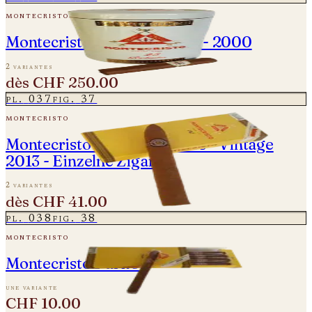
montecristo
Montecristo Millennium Jar - 2000
2 variantes
dès
CHF 250.00
pl.
037
fig.
37
montecristo
Montecristo No. 2 Piramides - Vintage
2013 - Einzelne Zigarre
2 variantes
dès
CHF 41.00
pl.
038
fig.
38
montecristo
Montecristo Puritos
une variante
CHF 10.00