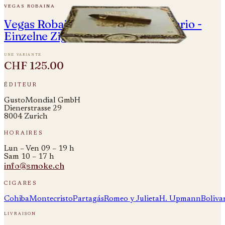
vegas robaina
Vegas Robaina Unicos - 5 Aniversario -
Einzelne Zigarre
une variante
CHF 125.00
éditeur
GustoMondial GmbH
Dienerstrasse 29
8004 Zurich
horaires
Lun – Ven 09 – 19 h
Sam 10 – 17 h
info@smoke.ch
cigares
Cohiba
Montecristo
Partagás
Romeo y Julieta
H. Upmann
Boliva
livraison