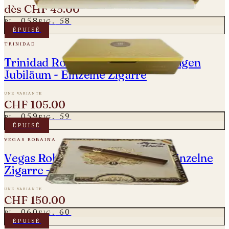
dès
CHF 45.00
pl.
058
fig.
58
épuisé
trinidad
Trinidad Robustos Extra - 55-jährigen
Jubiläum - Einzelne Zigarre
une variante
CHF 105.00
pl.
059
fig.
59
épuisé
vegas robaina
Vegas Robaina Don Alejandro - Einzelne
Zigarre - 5 Aniversario
une variante
CHF 150.00
pl.
060
fig.
60
épuisé