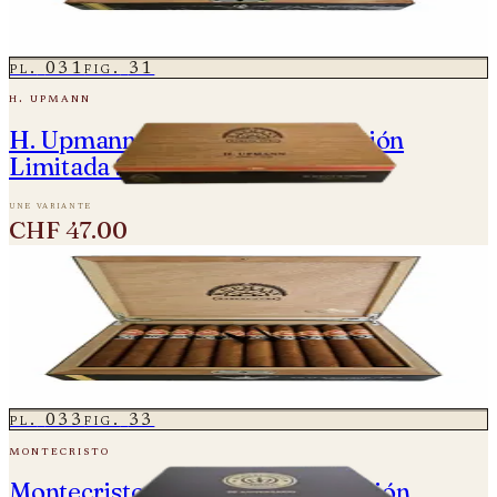
2 variantes
dès
CHF 145.00
pl.
031
fig.
31
h. upmann
H. Upmann Magnum Finite Edición
Limitada 2024
une variante
CHF 47.00
pl.
032
fig.
32
h. upmann
H. Upmann No. 2 Reserva Cosecha 2010
2 variantes
dès
CHF 180.00
pl.
033
fig.
33
montecristo
Montecristo 80 Aniversario Edición