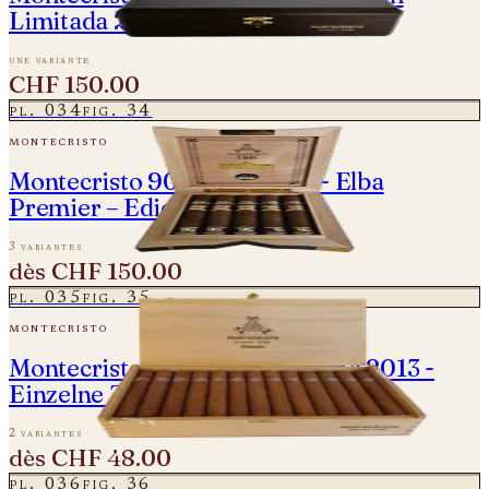
Limitada 2016 - Einzelne Zigarre
une variante
CHF 150.00
pl.
034
fig.
34
montecristo
Montecristo 90 Aniversario - Elba
Premier – Edición Limitada
3 variantes
dès
CHF 150.00
pl.
035
fig.
35
montecristo
Montecristo Edmundo - Vintage 2013 -
Einzelne Zigarre
2 variantes
dès
CHF 48.00
pl.
036
fig.
36