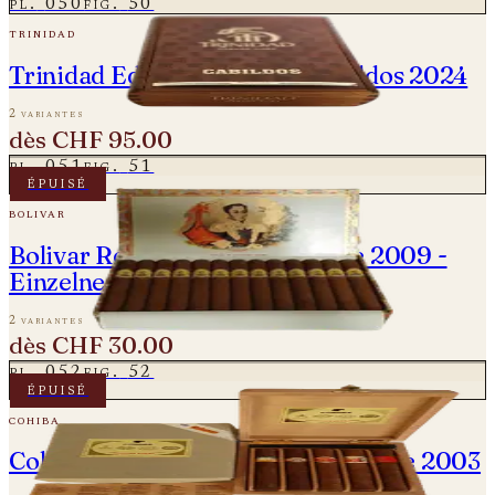
pl.
050
fig.
50
trinidad
Trinidad Edición Limitada Cabildos 2024
2 variantes
dès
CHF 95.00
pl.
051
fig.
51
épuisé
bolivar
Bolivar Royal Coronas - Vintage 2009 -
Einzelne Zigarre
2 variantes
dès
CHF 30.00
pl.
052
fig.
52
épuisé
cohiba
Cohiba Seleccion Robustos - Vintage 2003