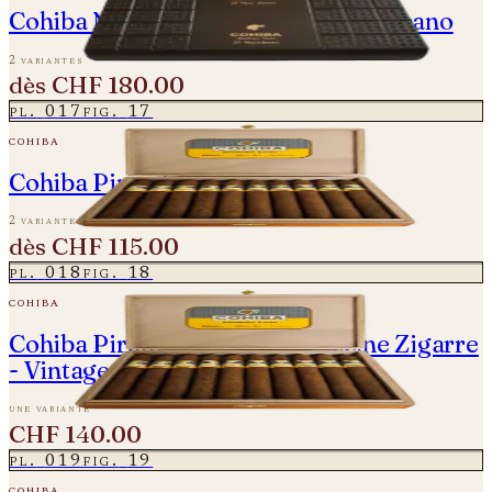
Cohiba Novedosos - La Casa del Habano
2 variantes
dès
CHF 180.00
pl.
017
fig.
17
cohiba
Cohiba Piramides Extra
2 variantes
dès
CHF 115.00
pl.
018
fig.
18
cohiba
Cohiba Piramides Extra - Einzelne Zigarre
- Vintage 2012
une variante
CHF 140.00
pl.
019
fig.
19
cohiba