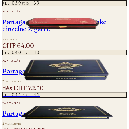
pl.
039
fig.
39
partagás
Partagas Cedros - Year of the Snake -
einzelne Zigarre
une variante
CHF 64.00
pl.
040
fig.
40
partagás
Partagas Linea Maestra - Maestro
2 variantes
dès
CHF 72.50
pl.
041
fig.
41
partagás
Partagas Linea Maestra - Origen
2 variantes