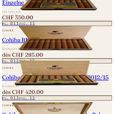
Einzelne Zigarre
une variante
CHF 350.00
pl.
011
fig.
11
cohiba
Cohiba BHK Behike 56 - 2023
2 variantes
dès
CHF 285.00
pl.
012
fig.
12
cohiba
Cohiba BHK Behike 56 - Vintage 2012/15
2 variantes
dès
CHF 420.00
pl.
013
fig.
13
cohiba