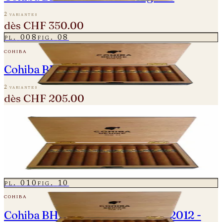
2 variantes
dès
CHF 350.00
pl.
008
fig.
08
cohiba
Cohiba BHK Behike 52 - 2020
2 variantes
dès
CHF 205.00
pl.
009
fig.
09
cohiba
Cohiba BHK Behike 54 - 2020/21
2 variantes
dès
CHF 240.00
pl.
010
fig.
10
cohiba
Cohiba BHK Behike 54 - Vintage 2012 -