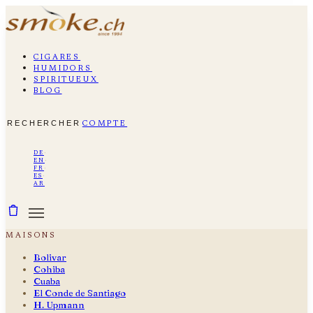
cigares
humidors
spiritueux
blog
rechercher
compte
de
·
en
·
fr
·
es
·
ar
maisons
Bolivar
Cohiba
Cuaba
El Conde de Santiago
H. Upmann