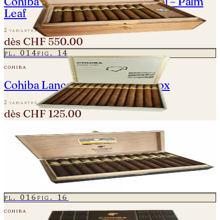
Cohiba Ideales - Edición Especial – Palm
Leaf
2 variantes
dès
CHF 550.00
pl.
014
fig.
14
cohiba
Cohiba Lanceros - diplomatic box
2 variantes
dès
CHF 125.00
pl.
015
fig.
15
cohiba
Cohiba Maduro 5 Genios
2 variantes
dès
CHF 104.00
pl.
016
fig.
16
cohiba