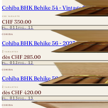
Cohiba BHK Behike 54 - Vintage 2012 - Ein
une variante
CHF 350.00
pl.
011
fig.
11
cohiba
Cohiba BHK Behike 56 - 2023
2 variantes
dès
CHF 285.00
pl.
012
fig.
12
cohiba
Cohiba BHK Behike 56 - Vintage 2012/15
2 variantes
dès
CHF 420.00
pl.
013
fig.
13
cohiba