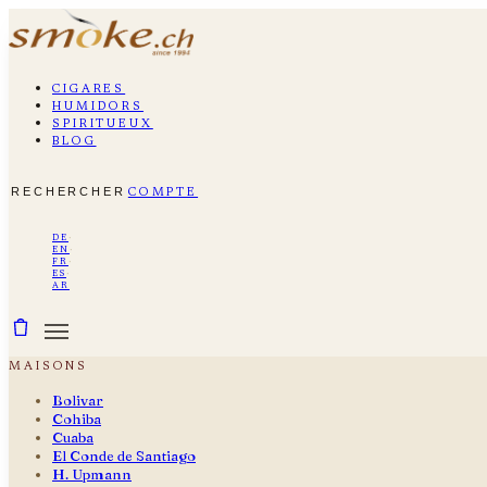
cigares
humidors
spiritueux
blog
rechercher
compte
de
·
en
·
fr
·
es
·
ar
maisons
Bolivar
Cohiba
Cuaba
El Conde de Santiago
H. Upmann