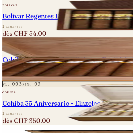
bolivar
Bolivar Regentes Edicion Limitada 2021
2 variantes
dès
CHF 54.00
pl.
002
fig.
02
cohiba
Cohiba 30 Aniversario - Robusto Especial -
une variante
CHF 850.00
pl.
003
fig.
03
cohiba
Cohiba 35 Aniversario - Einzelne Zigarren
2 variantes
dès
CHF 350.00
pl.
004
fig.
04