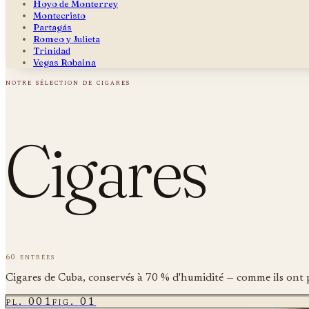
Hoyo de Monterrey
Montecristo
Partagás
Romeo y Julieta
Trinidad
Vegas Robaina
notre sélection de cigares
Cigares
60 entrées
Cigares de Cuba, conservés à 70 % d'humidité — comme ils ont 
pl.
001
fig.
01