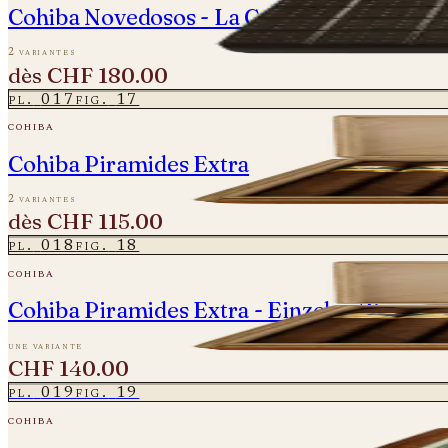
Cohiba Novedosos - La Casa del Habano
2 variantes
dès
CHF 180.00
pl.
017
fig.
17
cohiba
Cohiba Piramides Extra
2 variantes
dès
CHF 115.00
pl.
018
fig.
18
cohiba
Cohiba Piramides Extra - Einzelne Zigarre 
une variante
CHF 140.00
pl.
019
fig.
19
cohiba