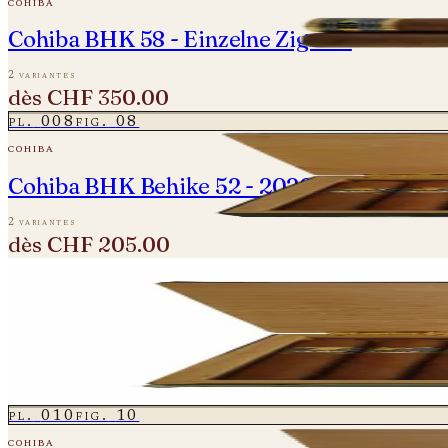
cohiba
Cohiba BHK 58 - Einzelne Zigarre
2 variantes
dès
CHF 350.00
pl.
008
fig.
08
cohiba
Cohiba BHK Behike 52 - 2020
2 variantes
dès
CHF 205.00
pl.
009
fig.
09
cohiba
Cohiba BHK Behike 54 - 2020/21
2 variantes
dès
CHF 240.00
pl.
010
fig.
10
cohiba