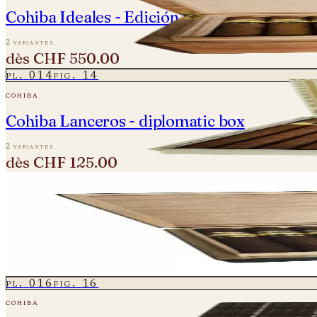
Cohiba Ideales - Edición Especial – Palm Le
2 variantes
dès
CHF 550.00
pl.
014
fig.
14
cohiba
Cohiba Lanceros - diplomatic box
2 variantes
dès
CHF 125.00
pl.
015
fig.
15
cohiba
Cohiba Maduro 5 Genios
2 variantes
dès
CHF 104.00
pl.
016
fig.
16
cohiba