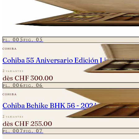
cohiba
Cohiba 50 Aniversario - Majestuosos 1966
2 variantes
dès
CHF 1'450.00
pl.
005
fig.
05
cohiba
Cohiba 55 Aniversario Edición Limitada 202
2 variantes
dès
CHF 300.00
pl.
006
fig.
06
cohiba
Cohiba Behike BHK 56 - 2024
2 variantes
dès
CHF 255.00
pl.
007
fig.
07