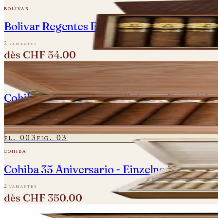
bolivar
Bolivar Regentes Edicion Limitada 2021
2 variantes
dès
CHF 54.00
pl.
002
fig.
02
cohiba
Cohiba 30 Aniversario - Robusto Especial -
une variante
CHF 850.00
pl.
003
fig.
03
cohiba
Cohiba 35 Aniversario - Einzelne Zigarren
2 variantes
dès
CHF 350.00
pl.
004
fig.
04