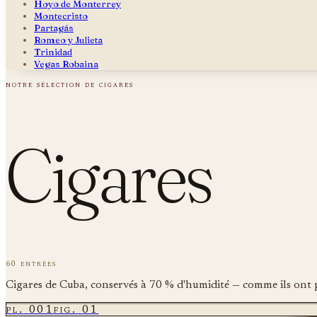
Hoyo de Monterrey
Montecristo
Partagás
Romeo y Julieta
Trinidad
Vegas Robaina
notre sélection de cigares
Cigares
60 entrées
Cigares de Cuba, conservés à 70 % d'humidité — comme ils ont 
pl.
001
fig.
01