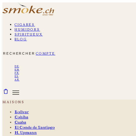
cigares
humidors
spiritueux
blog
rechercher
compte
de
·
en
·
fr
·
es
·
ar
maisons
Bolivar
Cohiba
Cuaba
El Conde de Santiago
H. Upmann