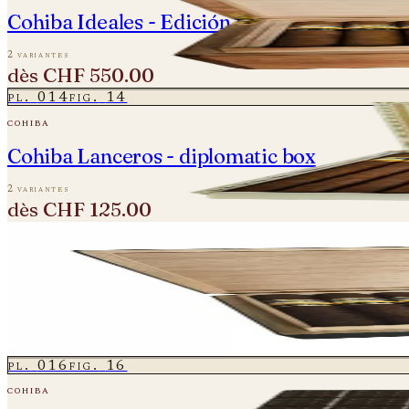
Cohiba Ideales - Edición Especial – Palm Le
2 variantes
dès
CHF 550.00
pl.
014
fig.
14
cohiba
Cohiba Lanceros - diplomatic box
2 variantes
dès
CHF 125.00
pl.
015
fig.
15
cohiba
Cohiba Maduro 5 Genios
2 variantes
dès
CHF 104.00
pl.
016
fig.
16
cohiba