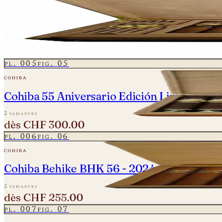
cohiba
Cohiba 50 Aniversario - Majestuosos 1966
2 variantes
dès
CHF 1'450.00
pl.
005
fig.
05
cohiba
Cohiba 55 Aniversario Edición Limitada 202
2 variantes
dès
CHF 300.00
pl.
006
fig.
06
cohiba
Cohiba Behike BHK 56 - 2024
2 variantes
dès
CHF 255.00
pl.
007
fig.
07