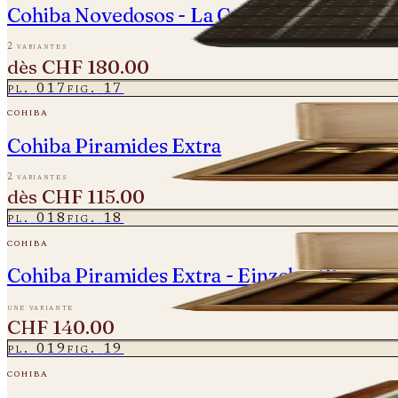
Cohiba Novedosos - La Casa del Habano
2 variantes
dès
CHF 180.00
pl.
017
fig.
17
cohiba
Cohiba Piramides Extra
2 variantes
dès
CHF 115.00
pl.
018
fig.
18
cohiba
Cohiba Piramides Extra - Einzelne Zigarre 
une variante
CHF 140.00
pl.
019
fig.
19
cohiba