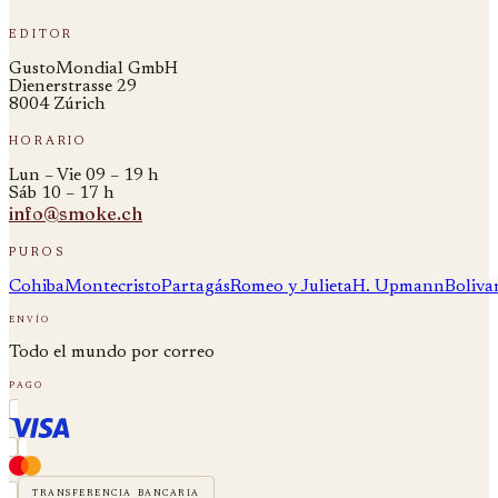
editor
GustoMondial GmbH
Dienerstrasse 29
8004 Zúrich
horario
Lun – Vie 09 – 19 h
Sáb 10 – 17 h
info@smoke.ch
puros
Cohiba
Montecristo
Partagás
Romeo y Julieta
H. Upmann
Boliva
envío
Todo el mundo por correo
pago
transferencia bancaria