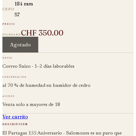
184 mm
cepo
57
precio
CHF 350.00
standard
Agotado
envío
Correo Suizo · 1–2 días laborables
conservación
al 70 % de humedad en humidor de cedro
acceso
Venta solo a mayores de 18
Ver carrito
descripción
El Partagas 155 Aniversario - Salomones es un puro que