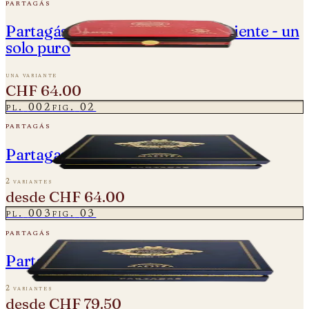
partagás
Partagás Cedros - Año de la Serpiente - un
solo puro
una variante
CHF 64.00
pl.
002
fig.
02
partagás
Partagas Línea Maestra - Origen
2 variantes
desde
CHF 64.00
pl.
003
fig.
03
partagás
Partagas Línea Maestro - Rito
2 variantes
desde
CHF 79.50