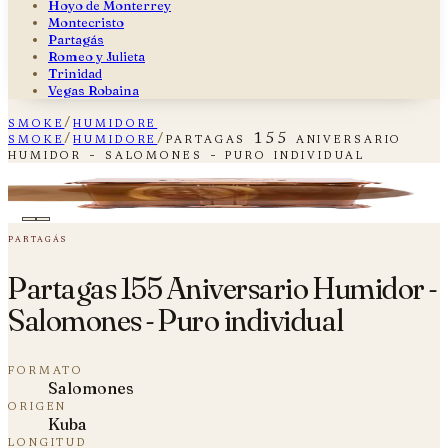
Hoyo de Monterrey
Montecristo
Partagás
Romeo y Julieta
Trinidad
Vegas Robaina
smoke
/
humidore
smoke
/
humidore
/
partagas 155 aniversario
humidor - salomones - puro individual
Partagas 155 Aniversario Humidor -
plate i — fig. 01
Salomones - Puro individual
partagás
Partagas 155 Aniversario Humidor -
Salomones - Puro individual
formato
Salomones
origen
Kuba
longitud