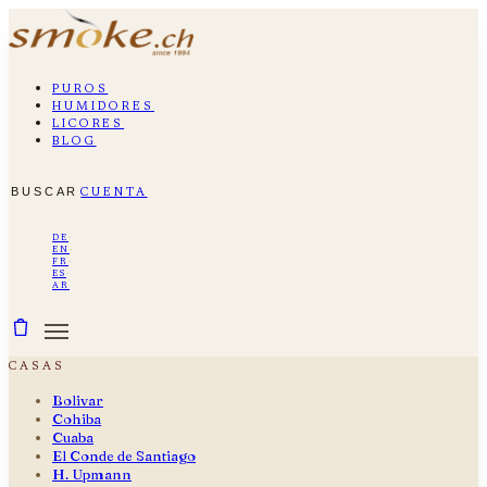
puros
humidores
licores
blog
buscar
cuenta
de
·
en
·
fr
·
es
·
ar
casas
Bolivar
Cohiba
Cuaba
El Conde de Santiago
H. Upmann