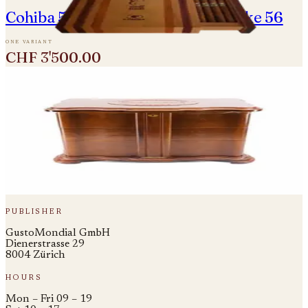
Cohiba 50 Aniversario - BHK Behike 56
one variant
CHF 3'500.00
pl.
019
fig.
19
out of stock
partagás
Partagas 155 Aniversario Humidor -
Salomones - Einzelne Zigarre
one variant
CHF 350.00
publisher
GustoMondial GmbH
Dienerstrasse 29
8004 Zürich
hours
Mon – Fri 09 – 19