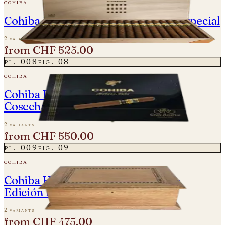
cohiba
Cohiba Behike Humidor - Edición Especial
2 variants
from
CHF 525.00
pl.
008
fig.
08
cohiba
Cohiba Esplendidos Gran Reserva -
Cosecha 2017
2 variants
from
CHF 550.00
pl.
009
fig.
09
cohiba
Cohiba Humidor Double Coronas -
Edición Especial
2 variants
from
CHF 475.00