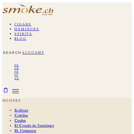
cigars
humidors
spirits
blog
search
account
de
·
en
·
fr
·
es
·
ar
houses
Bolivar
Cohiba
Cuaba
El Conde de Santiago
H. Upmann