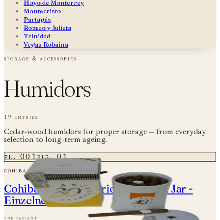
Hoyo de Monterrey
Montecristo
Partagás
Romeo y Julieta
Trinidad
Vegas Robaina
storage & accessories
Humidors
19 entries
Cedar-wood humidors for proper storage — from everyday
selection to long-term ageing.
pl.
001
fig.
01
cohiba
Cohiba 30 Aniversario - Keramik Jar -
Einzelne Zigarre
one variant