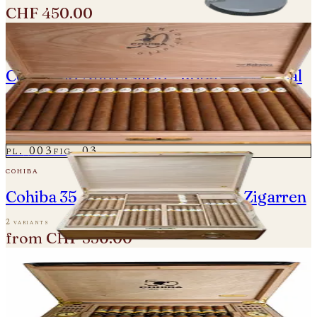
CHF 450.00
pl.
002
fig.
02
cohiba
Cohiba 30 Aniversario - Robusto Especial
- Einzelne Zigarre
one variant
CHF 850.00
pl.
003
fig.
03
cohiba
Cohiba 35 Aniversario - Einzelne Zigarren
2 variants
from
CHF 350.00
pl.
004
fig.
04
cohiba
Cohiba 50 Aniversario - Majestuosos 1966