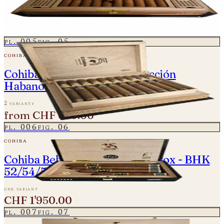
Humidor
2 variants
from
CHF 1'450.00
pl.
005
fig.
05
cohiba
Cohiba 55 Aniversario - Colección
Habanos Edición 2021 - Ideales
2 variants
from
CHF 650.00
pl.
006
fig.
06
cohiba
Cohiba Behike 15 Aniversario Box - BHK
52/54/56/58
one variant
CHF 1'950.00
pl.
007
fig.
07