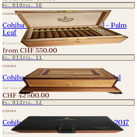
pl.
010
fig.
10
cohiba
Cohiba Ideales - Edición Especial – Palm
Leaf
2 variants
from
CHF 550.00
pl.
011
fig.
11
cohiba
Cohiba Majestuosos - Edición Especial
one variant
CHF 42'500.00
pl.
012
fig.
12
cohiba
Cohiba Talismán - Edición Limitada 2017
2 variants