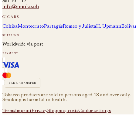
Sat 10 – 17
info@smoke.ch
cigars
Cohiba
Montecristo
Partagás
Romeo y Julieta
H. Upmann
Boliva
shipping
Worldwide via post
payment
bank transfer
Tobacco products are sold to persons aged 18 and over only.
Smoking is harmful to health.
Terms
Imprint
Privacy
Shipping costs
Cookie settings