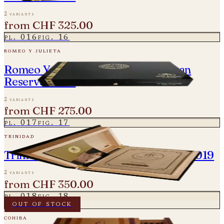
2 variants
from
CHF 325.00
pl.
016
fig.
16
romeo y julieta
Romeo Y Julieta Wide Churchill Gran
Reserva 2009
2 variants
from
CHF 275.00
pl.
017
fig.
17
trinidad
Trinidad Casilda Colección Habanos 2019
2 variants
from
CHF 350.00
pl.
018
fig.
18
out of stock
cohiba