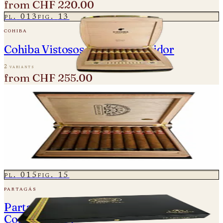
from
CHF 220.00
pl.
013
fig.
13
cohiba
Cohiba Vistosos - Travel Humidor
2 variants
from
CHF 255.00
pl.
014
fig.
14
h. upmann
H. Upmann Super Magnum Colección
Habanos Edición 2020
2 variants
from
CHF 350.00
pl.
015
fig.
15
partagás
Partagas Lusitanias - Gran Reserva -
Cosecha 2007