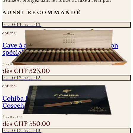
Behike et plongez dans le monde du luxe à l'état pur!
aussi recommandé
pl.
001
fig.
01
cohiba
Cave à cigares Cohiba Behike - Édition
spéciale
2 variantes
dès
CHF 525.00
pl.
002
fig.
02
cohiba
Cohiba Esplendidos Gran Reserva -
Cosecha 2017
2 variantes
dès
CHF 550.00
pl.
003
fig.
03