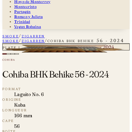
Hoyo de Monterrey
Montecristo
Partagás
Romeo y Julieta
Trinidad
Vegas Robaina
smoke
/
zigarren
smoke
/
zigarren
/
cohiba bhk behike 56 - 2024
Cohiba BHK Behike 56 - 2024
plate i — fig. 01
cohiba
Cohiba BHK Behike 56 - 2024
format
Laguito No. 6
origine
Kuba
longueur
166 mm
cape
56
boîte