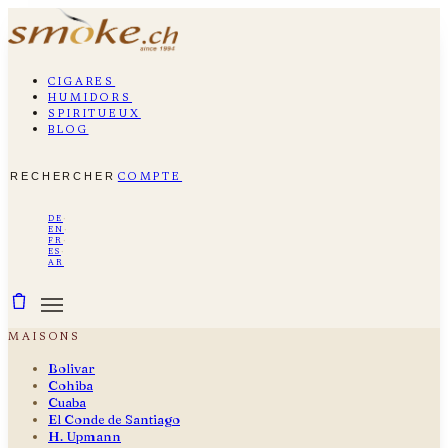
cigares
humidors
spiritueux
blog
rechercher
compte
de
·
en
·
fr
·
es
·
ar
maisons
Bolivar
Cohiba
Cuaba
El Conde de Santiago
H. Upmann