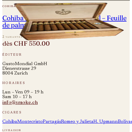
cohiba
Cohiba Ideales - Edición Especial – Feuille
de palmier
2 variantes
dès
CHF 550.00
éditeur
GustoMondial GmbH
Dienerstrasse 29
8004 Zurich
horaires
Lun – Ven 09 – 19 h
Sam 10 – 17 h
info@smoke.ch
cigares
Cohiba
Montecristo
Partagás
Romeo y Julieta
H. Upmann
Boliva
livraison