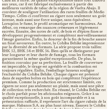
Cuba ait à offrir. Sa qualité exceptionnelle saute tout d'abord
aux yeux, car il est fabriqué exclusivement à partir des
meilleures variétés de tabac de la région de Vuelta Abajo. Il
convient de souligner l'utilisation des rares feuilles de Medio
Tiempo. Celles-ci confèrent au cigare non seulement un goût
intense, mais aussi une force unique, sans équivalent.
Lorsqu'on le fume, le profil aromatique est harmonieux. Au
début, on remarque des nuances crémeuses et légèrement
sucrées. Ensuite, des notes de café, de bois et d'épices fines se
développent progressivement et complètent merveilleusement
l'image gustative. Enfin, la douceur de la fin de bouche assure
un final savoureux. En outre, la Cohiba Behike impressionne
par la diversité de ses formats. La série propose trois tailles:
BHK 52, BHK 54 et BHK 56. Bien qu'ils se distinguent par
leur longueur et leur durée de fumage, tous les formats
garantissent la même qualité exceptionnelle. De plus, la
finition convainc par sa perfection. La feuille de couverture
est impeccable, le tirage est agréable et la combustion est
toujours régulière. Enfin, l'emballage luxueux souligne
l'exclusivité du Cohiba Behike. Chaque cigare est présenté
dans de superbes boîtes en bois qui complètent l'expérience
premium. Comme la production est strictement limitée, ces
cigares ne sont pas seulement un plaisir, mais aussi une pièce
de collection très recherchée. En résumé, le Cohiba Behike est
le choix parfait pour les aficionados exigeants. Grâce à sa
qualité exceptionnelle, à son goût incomparable et à sa
présentation raffinée, il représente l'art du cigare cubain de la
marque. Habanos S.A. au plus haut niveau. Essayez le Cohiba