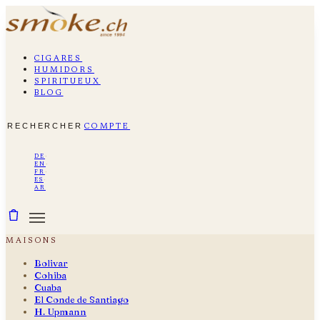
cigares
humidors
spiritueux
blog
rechercher
compte
de
·
en
·
fr
·
es
·
ar
maisons
Bolivar
Cohiba
Cuaba
El Conde de Santiago
H. Upmann