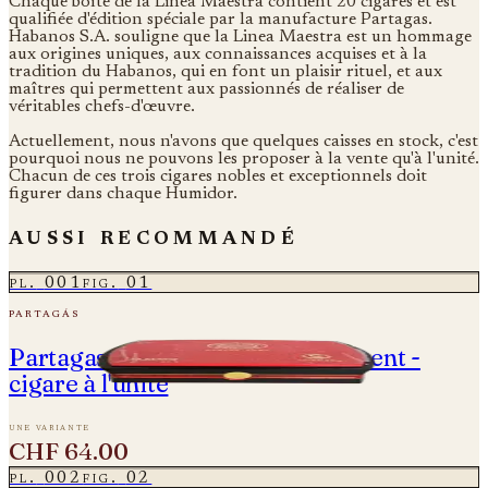
Chaque boîte de la Linea Maestra contient 20 cigares et est
qualifiée d'édition spéciale par la manufacture Partagas.
Habanos S.A. souligne que la Linea Maestra est un hommage
aux origines uniques, aux connaissances acquises et à la
tradition du Habanos, qui en font un plaisir rituel, et aux
maîtres qui permettent aux passionnés de réaliser de
véritables chefs-d'œuvre.
Actuellement, nous n'avons que quelques caisses en stock, c'est
pourquoi nous ne pouvons les proposer à la vente qu'à l'unité.
Chacun de ces trois cigares nobles et exceptionnels doit
figurer dans chaque Humidor.
aussi recommandé
pl.
001
fig.
01
partagás
Partagas Cedros - Année du Serpent -
cigare à l'unité
une variante
CHF 64.00
pl.
002
fig.
02