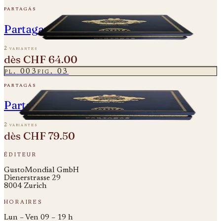
partagás
Partagas Linea Maestra - Origen
2 variantes
dès
CHF 64.00
pl.
003
fig.
03
partagás
Partagas Linea Maestro - Rito
2 variantes
dès
CHF 79.50
éditeur
GustoMondial GmbH
Dienerstrasse 29
8004 Zurich
horaires
Lun – Ven 09 – 19 h