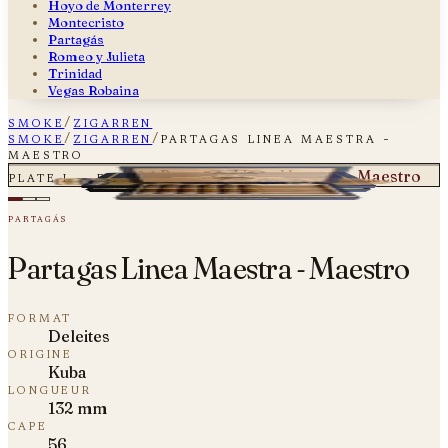
Hoyo de Monterrey
Montecristo
Partagás
Romeo y Julieta
Trinidad
Vegas Robaina
smoke
/
zigarren
smoke
/
zigarren
/
partagas linea maestra -
maestro
Partagas Linea Maestra - Maestro
plate i — fig. 01
partagás
Partagas Linea Maestra - Maestro
format
Deleites
origine
Kuba
longueur
132 mm
cape
56