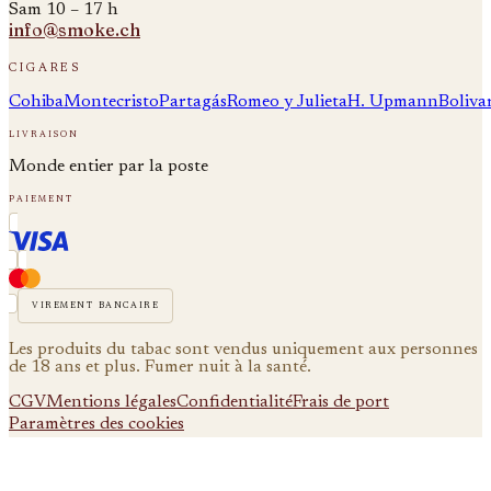
Sam 10 – 17 h
info@smoke.ch
cigares
Cohiba
Montecristo
Partagás
Romeo y Julieta
H. Upmann
Boliva
livraison
Monde entier par la poste
paiement
virement bancaire
Les produits du tabac sont vendus uniquement aux personnes
de 18 ans et plus. Fumer nuit à la santé.
CGV
Mentions légales
Confidentialité
Frais de port
Paramètres des cookies