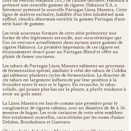
Lors du Festival Habanos 2023 de l'année dernière, Habanos a
présenté une nouvelle gamme de cigares. Habanos S.A. a
fièrement présenté la nouvelle Partagas Linea Maestra. Cette
ligne de maîtres exclusive, habillée d'un bleu inhabituel mais
raffiné, viendra désormais enrichir la gamme Partagas d'une
série haut de gamme.
Les trois nouveaux formats de cette série présentent une
forme de tête légèrement arrondie, une caractéristique que
l'on ne retrouve actuellement dans aucune autre gamme de
cigares Habanos. La première impression de ces cigares est
étonnamment douce pour un Partagas-Blend et offre un
plaisir de fumer onctueux.
Les tabacs de Partagas Linea Maestra subissent un processus
de fermentation spécial, similaire à celui des tabacs de Cohiba
qui subissent plusieurs cycles de fermentation. La douceur de
ces tabacs est largement influencée par leur position à la
frontière entre le seco et le ligero. En revanche, le tabac
volado, qui pousse plus bas sur la plante, a plutôt tendance à
avoir un goût amer.
La Linea Maestra est lancée comme une première pour le
conglomérat de cigares cubains, avec un diamètre de 46 à 56
mesures de bague. Les trois variantes de cette série semblent
être totalement nouvelles, caractérisées par les noms d'usine
Deleites, Bondadosos et Gustosos.